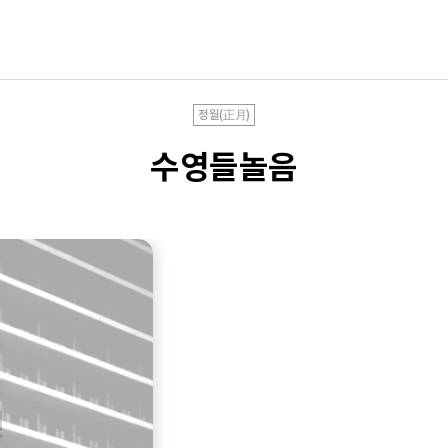
정월(正月)
수영들놀음