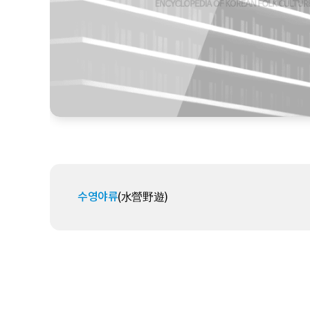
수영야류
(水營野遊)