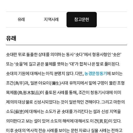
유래
지역사례
참고문헌
유래
솟대란 위로 돌출한 상태를 의미하는 동사 ‘솟다’에서 형용사형인 ‘솟은’
또는 ‘솟을’에 길고 곧은 물체를 뜻하는 ‘대’가 합쳐 나온 말로 풀이된다.
솟대의 기원에 대해서는 아직 분명치 않다. 다만,
농경문청동기
에 보이는
조간(鳥竿)과, 일본 야요이(彌生)시대 유적지에서 밑에 구멍이 뚫린 조형
목제품(鳥形木製品)이 출토된 사례를 통해, 조간이 청동기시대에 이미
제의의 대상물로 신성시되었다는 것이 일반적인 견해이다. 그리고 마한의
소도(蘇塗)에 대해서는 소도가 곧 솟대를 가리킨다는 설과 신성 지역을
의미한다고 보는 설이 있어 소도의 해석에 대해서도 이견(異見)이 있다.
이후 솟대의 역사적 전승 사례를 보이는 문헌 자료나 실물 사례는 전하고