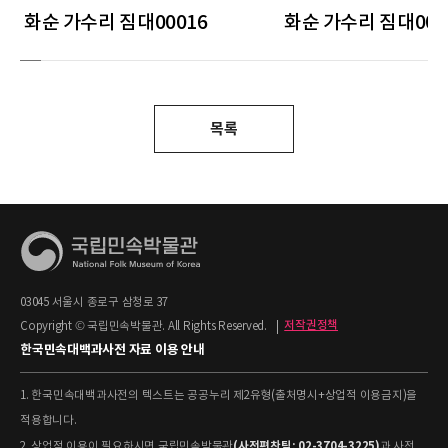
화순 가수리 짐대00016
화순 가수리 짐대000
목록
03045 서울시 종로구 삼청로 37
Copyright © 국립민속박물관. All Rights Reserved.
|
저작권정책
한국민속대백과사전 자료 이용 안내
1. 한국민속대백과사전의 텍스트는 공공누리 제2유형(출처명시+상업적 이용금지)을
적용합니다.
(사전편찬팀: 02-3704-3225)
2. 상업적 이용이 필요하시면 국립민속박물관
과 사전