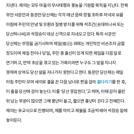
지낸다. 제의는 모두 마을의 무사태평과 풍농을 기원할 목적을 지닌다. 전북
부안 서문안과 동문안 당산제는 각각 매년 음력 정월 초하루 저녁과 보름
아침에 주민의 안녕 및 우환과 질병 방지를 위해 석조간(솟대하나씨 또는
당산하나씨)과 석장승이 대상 신격으로 지내오고 있다. 특히 서문안
당산제는 부정을 금기시하여 제일(祭日) 외에는 개인적인 비손조차 금할
정도이며 제일 전이나 당일, 주민 중 출산이 있게 되면 제일을 다음 달로
연기하고, 만약 초상을 겪고 있는 가족이라면 누구도 그 앞을 지나지
못하며 상여도 당산 앞을 지나가지 못한다고 한다. 동문안 당산제는 제일
아침 주민이 모여 새끼로 줄을 꼰 다음 남녀로 편을 갈라
줄다리기
를 한 후,
이 줄을 당산에 감아 놓는다. 이를 ‘당산 옷입힌다.’고 하며, 이때 감아 올린
뒤 남는 부분이 많으면 그해 풍년이 들고, 짧으면 흉년이 든다고 전해진다.
제의는 유교식으로 진행되며, 제를 마치고 제물을 조금씩 떼어 석장승 밑에
놓아둔다.