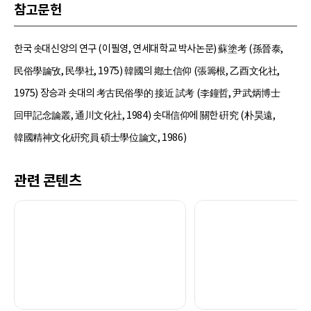
참고문헌
한국 솟대신앙의 연구 (이필영, 연세대학교 박사논문) 蘇塗考 (孫晉泰,
民俗學論攷, 民學社, 1975) 韓國의 鄕土信仰 (張籌根, 乙酉文化社,
1975) 장승과 솟대의 考古民俗學的 接近 試考 (李鐘哲, 尹武炳博士
回甲記念論叢, 通川文化社, 1984) 솟대信仰에 關한 硏究 (朴昊遠,
韓國精神文化硏究員 碩士學位論文, 1986)
관련 콘텐츠