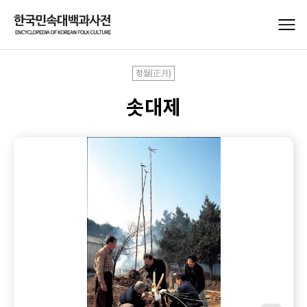
정월(正月)
솟대제