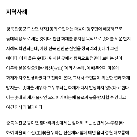
지역사례
경북 안동군 도산면 태자1동의 오릿대는 마을이 행주형에 해당하므로
돛대의 용도로 세운 것이다. 한편 화재를 방지할 목적으로 솟대를 세운 현지
사례도 확인되는데, 가령 전북 진안군 진안읍 정곡리의 솟대가 그런
예이다. 이 마을은 솟대가 위치한 곳에서 동쪽으로 정면에 보이는 산이
이른바 불을 일으키는 ‘화산(火山)’이라 하는데, 이 때문인지 마을에
화재가 자주 발생하였다고 전하여 온다. 그래서 주민들이 의논한 결과 화재
방지물로 솟대를 세우자 그 뒤부터는 화재가 다시 발생하지 않았다고 한다.
이는 솟대의 새가 물새인 오리이기 때문에 물로써 불을 방지할 수 있다고
여긴 인식의 결과이다.
충북 옥천군 동이면 청마리의 솟대제는 짐대제 또는 신간제(神竿祭)라
하여 마을의 주신(主神)을 위하는 산신제와 함께 매년 음력 정월 대보름에