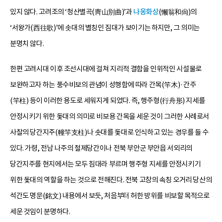
있지 않다. 고려조의 ‘청산별곡(靑山別曲)’과
나옹화상
(懶翁和尙)의
‘서왕가(西往歌)’에 솟대의 별칭인 짐대가 보이기는 하지만, 그 의미는
분명치 않다.
한편 고려시대 이후 조선시대에 걸쳐 지리적 결함을 인위적인 시설물로
보완하고자 하는 풍수비보의 관념이 성행함에 따라 간목(竿木)·간주
(竿柱) 등이 이러한 용도로 세워지게 되었다. 즉, 행주형(行舟形) 지세를
안정시키기 위한 돛대의 의미로 비보용 간목을 세운 것이 그러한 사례로서
사찰의 당간지주(幢竿支柱)나 솟대를 돛대로 인식하고 있는 경우를 들 수
있다. 가령, 전남 나주의 철제당간이나 전북 부안군 부안읍 서외리의
당간지주를 현지에서는 모두 짐대라 부르며 행주형 지세를 안정시키기
위한 돛대의 역할을 하는 것으로 전해진다. 전북 고창의 속칭 오거리 당산의
석간도 명문(銘文) 내용에서 보듯, 처음부터 허한 방위를 비보할 목적으로
세운 것임이 분명하다.