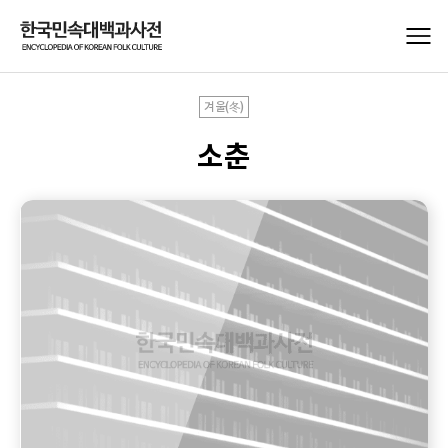
겨울(冬)
소춘