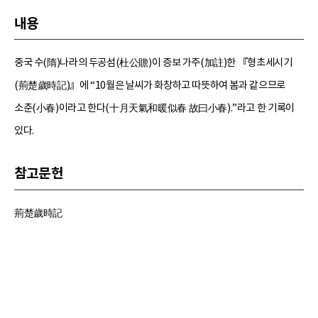
내용
중국 수(隋)나라의 두공섬(杜公贍)이 증보 가주(加註)한 『형초세시기
(荊楚歲時記)』에 “10월은 날씨가 화창하고 따뜻하여 봄과 같으므로
소춘(小春)이라고 한다(十月天氣和暖似春 故曰小春).”라고 한 기록이
있다.
참고문헌
荊楚歲時記