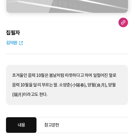
집필자
김덕원
초겨울인 음력 10월은 봄날처럼 따뜻하다고 하여 일컬어진 말로
음력 10월을 달리 부르는 말. 소양춘(小陽春), 양월(良月), 양월
(陽月)이라고도 한다.
내용
참고문헌