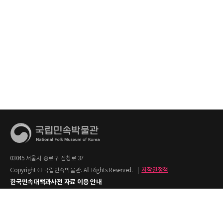
03045 서울시 종로구 삼청로 37
Copyright © 국립민속박물관. All Rights Reserved.
|
저작권정책
한국민속대백과사전 자료 이용 안내
1. 한국민속대백과사전의 텍스트는 공공누리 제2유형(출처명시+상업적 이용금지)을
적용합니다.