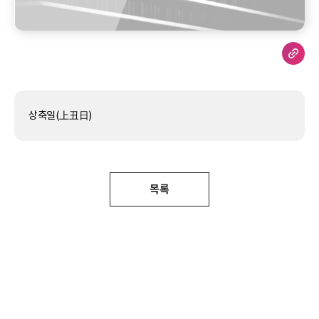
상축일(上丑日)
목록