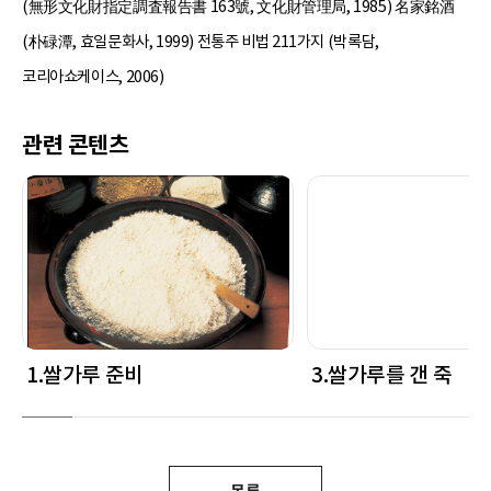
(無形文化財指定調査報告書 163號, 文化財管理局, 1985) 名家銘酒
(朴碌潭, 효일문화사, 1999) 전통주 비법 211가지 (박록담,
코리아쇼케이스, 2006)
관련 콘텐츠
1.쌀가루 준비
3.쌀가루를 갠 죽