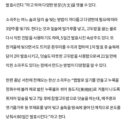
발효시킨다.”라고 하여 다양한 방문(方文)을 엿볼 수 있다.
소곡주는 여느 술과 달리 술 빚는 방법이 까다롭고 다양한데 필요에 따라
3양주를 빚기도 한다는 것과 밑술에 밀가루를 넣고, 고두밥을 끓는 물로
다시 익힌 진밥을 사용하기도 하며, 5일간 발효시킨 속성주도 있다. 또
한겨울에 빚으면서도 뜨거운 흰무리를 수곡과 합하여 1차 발효 후 술독에
담아 2차 발효시키고, 덧술도 따뜻한 고두밥을 사용함으로써 21일 만에
익힌 소곡주도 있다는 점에서 만드는 방법이 다양함을 알 수 있다.
한편 충남 서천에 전해오는 한산 소곡주는 “멥쌀로 설기를 만들고 누룩을
정화수에 불려 체로 밭친 누룩물과 섞어 동도지(東桃枝)로 거품이 나도록
휘저어 밑술을 빚고 7일 후에 찹쌀고두밥으로 덧술을 하는데, 메주콩과
엿기름가루 등 부재료를 넣어 빚고 술독을 땅속에 묻어 단계적으로 온도를
낮춰서 80일간 발효시킨다.”라고 한다.