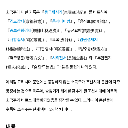
소곡주에 대한 기록은 『
동국세시기
(東國歲時記)』를 비롯하여
『
경도잡지
(京都雜志)』, 『
음식디미방
』, 『음식보(飮食譜)』,
『
증보산림경제
(增補山林經濟)』, 『규곤요람(閨壼要覽)』,
『
규합총서
(閨閤叢書)』, 『요록(要錄)』, 『
임원경제지
(林園經濟志)』, 『규합총서(閨閤叢書)』, 『양주방(釀酒方)』,
『역주방문(曆酒方文)』, 『
시의전서
(是議全書)』와 『부인필지
(婦人必知)』, 『술 만드는 법』과 같은 문헌에 나와 있다.
이처럼 고려시대 문헌에는 등장하지 않는 소곡주가 조선시대 문헌에 자주
등장하는 것으로 미루어, 술빚기가 체계를 갖추게 된 조선시대에 이르러
소곡주가 비로소 대중화되었음을 짐작할 수 있다. 그러나 이 문헌들에
수록된 소곡주는 현재 맥이 끊긴 상태이다.
내용