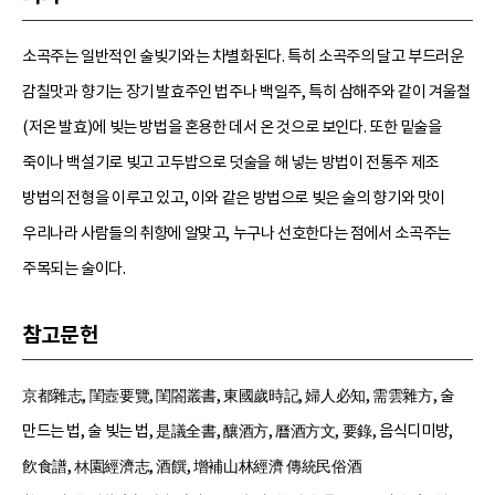
소곡주는 일반적인 술빚기와는 차별화된다. 특히 소곡주의 달고 부드러운
감칠맛과 향기는 장기 발효주인 법주나 백일주, 특히 삼해주와 같이 겨울철
(저온 발효)에 빚는 방법을 혼용한 데서 온 것으로 보인다. 또한 밑술을
죽이나 백설기로 빚고 고두밥으로 덧술을 해 넣는 방법이 전통주 제조
방법의 전형을 이루고 있고, 이와 같은 방법으로 빚은 술의 향기와 맛이
우리나라 사람들의 취향에 알맞고, 누구나 선호한다는 점에서 소곡주는
주목되는 술이다.
참고문헌
京都雜志, 閨壼要覽, 閨閤叢書, 東國歲時記, 婦人必知, 需雲雜方, 술
만드는 법, 술 빚는 법, 是議全書, 釀酒方, 曆酒方文, 要錄, 음식디미방,
飮食譜, 林園經濟志, 酒饌, 增補山林經濟 傳統民俗酒