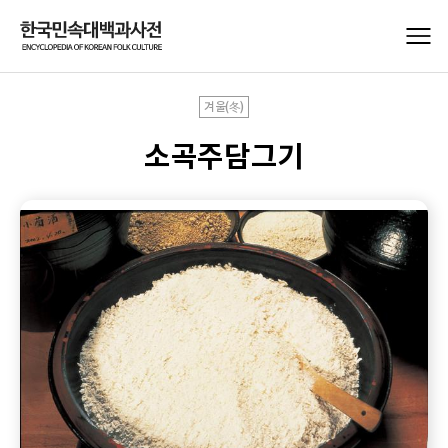
겨울(冬)
소곡주담그기