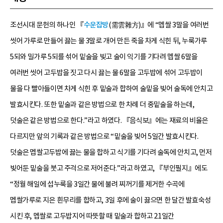
조선시대 문헌의 하나인 『
수운잡방
(需雲雜方)』에 “멥쌀 3말을 여러번
씻어 가루로 만들어 끓는 물 3말로 개어 만든 죽을 차게 식힌 뒤, 누룩가루
5되와 밀가루 5되를 섞어 밑술을 빚고 술이 익기를 기다려 멥쌀 6말을
여러번 씻어 고두밥을 짓고 다시 끓는 물 6말을 고두밥에 섞어 고두밥이
물을 다 빨아들이면 차게 식힌 후 밑술과 합하여 술밑을 빚어 술독에 안치고
발효시킨다. 또한 밑술과 같은 방법으로 한 차례 더 중밑술을 하는데,
덧술은 같은 방법으로 한다.”라고 하였다. 『음식보』에는 재료의 비율은
다르지만 앞의 기록과 같은 방법으로 “밑술을 빚어 5일간 발효시킨다.
덧술은 멥쌀고두밥에 끓는 물을 합하고 식기를 기다려 술독에 안치고, 먼저
빚어둔 밑술을 붓고 주걱으로 저어준다.”라고 하였고, 『부인필지』에도
“정월 해일에 섭누룩을 3일간 물에 불려 찌꺼기를 제거한 수곡에
멥쌀가루로 지은 흰무리를 합하고, 3일 후에 술이 끓으면 한 달간 발효숙성
시킨 후, 멥쌀로 고두밥지어 따뜻할 때 밑술과 합하고 21일간