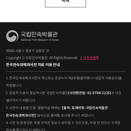
목록
03045 서울시 종로구 삼청로 37
Copyright © 국립민속박물관. All Rights Reserved.
|
저작권정책
한국민속대백과사전 자료 이용 안내
1. 한국민속대백과사전의 텍스트는 공공누리 제2유형(출처명시+상업적 이용금지)을
적용합니다.
(사전편찬팀: 02-3704-3225)
2. 상업적 이용이 필요하시면 국립민속박물관
과 사전
협의하시기 바랍니다.
[출처: 표제어명–국립민속박물관
3. 사전의 내용을 인용·활용하실 때에는 '
한국민속대백과사전]
' 형식으로 출처를 표시해 주시기 바랍니다.
4. 사진 및 동영상은 개별 저작권 정보가 상이할 수 있으므로, 이용 전 반드시 저작권
정보를 확인하시기 바랍니다.