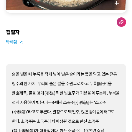
집필자
박록담
술을 빚을 때 누룩을 적게 넣어 빚은 술이라는 뜻을 담고 있는 전통
청주의 한 가지. 우리의 술은 쌀을 주원료로 하고 누룩[麯子]을
발효제로, 물을 용매(溶媒)로 한 발효주가 기본을 이루는데, 누룩을
적게 사용하여 빚는다는 뜻에서 소곡주[小麯酒]는 ‘소국주
(小麴酒)’라고도 부른다. 별칭으로 백일주, 앉은뱅이술이라고도
한다. 소곡주는 소국주에서 파생된 것으로 한산 소곡주
(韓山素麯酒)가 대표적이다. 한산 소곡주는 1979년 충남