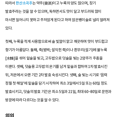
따라서
한산소곡주
는 약주(藥酒)이고 누룩의 양도 많으며, 장기
발효주라는 것을 알 수 있으며, 독하면서도 맛이 달고 부드러워 많이
마시면 일어나지 못하고 주저앉게 된다고 하여 앉은뱅이술로 널리 알려져
있다.
첫째, 누룩을 적게 사용함으로써 술 빛깔이 맑고 깨끗하며 맛이 부드럽고
향기가 아름답다. 둘째, 죽(범벅; 설익힌 죽)이나 흰무리(설기)에 물누룩
[水麯]을 섞어 밑술을 빚고, 고두밥으로 덧술을 빚는 2양주가 주종을
이룬다. 셋째, 덧술용 고두밥의 온기를 남겨 밑술과 합하여 1차 발효시킨
뒤, 저온에서 오랜 기간 2차 발효 숙성시킨다. 넷째, 술 빚는 시기로 ‘음력
정월 첫 해일’에 밑술을 담기 시작하여 최소 3일에서 5일 또는 60일 정도
발효시키고, 덧술의 발효 기간은 최소 5일과 21일, 최대 60~80일로 문헌과
방문에 따라 다르다는 것을 알 수 있다.
의의