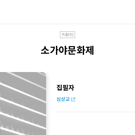
겨울(冬)
소가야문화제
집필자
심상교