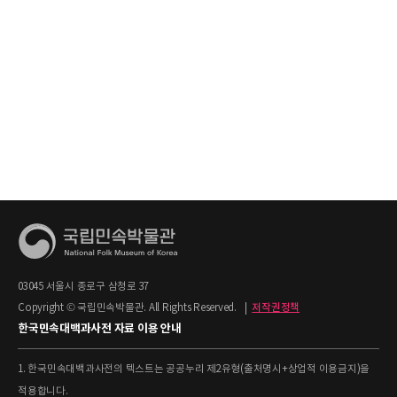
03045 서울시 종로구 삼청로 37
Copyright © 국립민속박물관. All Rights Reserved.
|
저작권정책
한국민속대백과사전 자료 이용 안내
1. 한국민속대백과사전의 텍스트는 공공누리 제2유형(출처명시+상업적 이용금지)을
적용합니다.