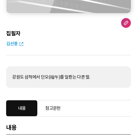
집필자
김선풍
강원도 삼척에서 단오(端午)를 일컫는 다른 말.
내용
참고문헌
내용