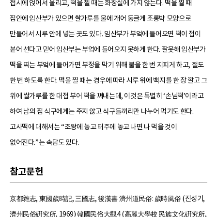
접시에 얹어서 올리고, 떡을 찔 때는 화장실에 가지 않는다. 떡을 찔 때
집안에 임산부가 있으면 쌀가루를 물에 개어 둥글게 조롱박 모양으로
만들어서 시루 안에 넣는 곳도 있다. 임산부가 부엌에 들어오면 떡이 접이
붙어 선다고 믿어 임산부는 부엌에 들어오지 못하게 한다. 잘못해 임산부가
떡을 찌는 부엌에 들어가면 부정을 막기 위해 불을 한 번 지피게 하고, 절도
한 번 하도록 한다. 떡을 찔 때는 경우에 따라 시루 위에 백지를 한 장 깔고 그
위에 쌀가루를 한 대접 부어 떡을 쪄내는데, 이것은 특별히 ‘손님떡’이라고
하여 남의 집 식구에게는 주지 않고 식구들끼리만 나누어 먹기도 한다.
고사떡에 대해서는 “조왕에 놓고 터주에 놓고 나면 나 먹을 것이
없어진다.”는 속담도 있다.
참고문헌
京都雜志, 東國歲時記, 三國志, 後漢書 濟州道民俗: 歲時風俗 (진성기,
濟州民俗硏究所, 1969) 韓國民俗大觀4 (高麗大學校 民族文化硏究所,