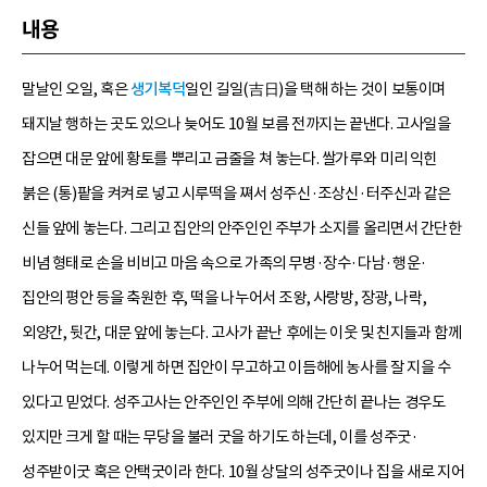
내용
말날인 오일, 혹은
생기복덕
일인 길일(吉日)을 택해 하는 것이 보통이며
돼지날 행하는 곳도 있으나 늦어도 10월 보름 전까지는 끝낸다. 고사일을
잡으면 대문 앞에 황토를 뿌리고 금줄을 쳐 놓는다. 쌀가루와 미리 익힌
붉은 (통)팥을 켜켜로 넣고 시루떡을 쪄서 성주신·조상신·터주신과 같은
신들 앞에 놓는다. 그리고 집안의 안주인인 주부가 소지를 올리면서 간단한
비념 형태로 손을 비비고 마음 속으로 가족의 무병·장수·다남·행운·
집안의 평안 등을 축원한 후, 떡을 나누어서 조왕, 사랑방, 장광, 나락,
외양간, 뒷간, 대문 앞에 놓는다. 고사가 끝난 후에는 이웃 및 친지들과 함께
나누어 먹는데. 이렇게 하면 집안이 무고하고 이듬해에 농사를 잘 지을 수
있다고 믿었다. 성주고사는 안주인인 주부에 의해 간단히 끝나는 경우도
있지만 크게 할 때는 무당을 불러 굿을 하기도 하는데, 이를 성주굿·
성주받이굿 혹은 안택굿이라 한다. 10월 상달의 성주굿이나 집을 새로 지어