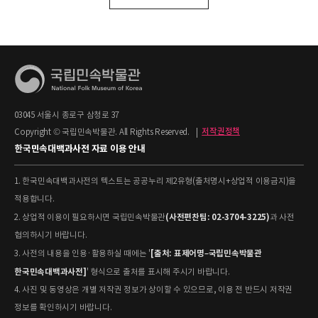
03045 서울시 종로구 삼청로 37
Copyright © 국립민속박물관. All Rights Reserved.
|
저작권정책
한국민속대백과사전 자료 이용 안내
1. 한국민속대백과사전의 텍스트는 공공누리 제2유형(출처명시+상업적 이용금지)을
적용합니다.
(사전편찬팀: 02-3704-3225)
2. 상업적 이용이 필요하시면 국립민속박물관
과 사전
협의하시기 바랍니다.
[출처: 표제어명–국립민속박물관
3. 사전의 내용을 인용·활용하실 때에는 '
한국민속대백과사전]
' 형식으로 출처를 표시해 주시기 바랍니다.
4. 사진 및 동영상은 개별 저작권 정보가 상이할 수 있으므로, 이용 전 반드시 저작권
정보를 확인하시기 바랍니다.