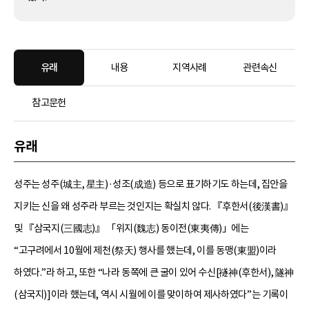
유래
내용
지역사례
관련속신
참고문헌
유래
성주는 성주(城主, 星主)·성조(成造) 등으로 표기하기도 하는데, 집안을
지키는 신을 왜 성주라 부르는 것인지는 확실치 않다. 『후한서(後漢書)』
및 『삼국지(三國志)』 「위지(魏志) 동이전(東夷傳)」에는
“고구려에서 10월에 제천(祭天) 행사를 했는데, 이를 동맹(東盟)이라
하였다.”라 하고, 또한 “나라 동쪽에 큰 굴이 있어 수신[禭神(후한서), 隧神
(삼국지)]이라 했는데, 역시 시월에 이를 맞이하여 제사하였다”는 기록이