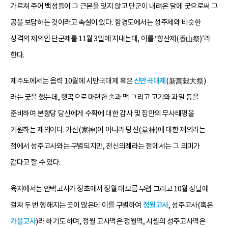
가르쳐 주어 백성들이 그 근본을 잊지 않고 단군이 내려온 달에 굿으로써 그
공을 보답하는 것이라고 속설이 있다. 함경도에서는 성주제와 비슷한
성격의 제의인 단군제를 11월 3일에 지내는데, 이를 ‘향산제(香山祭)’라
한다.
제주도에서는 음력 10월에 시만국대제 혹은
신만곡대제
(新萬穀大祭)
라는 굿을 했는데, 햇곡으로 마련한 술과 떡 그리고 고기와 과일 등을
준비하여 본향당 당신에게 수확에 대한 감사 및 집안의 무사태평을
기원하는 제의이다. 가신(家神)이 아니라 당신(堂神)에 대한 제의라는
점에서 성주고사와는 구별되지만, 천신의례라는 점에서는 그 의미가
같다고 할 수 있다.
육지에서는 안택고사가 정초에서 정월 대보름 무렵 그리고 10월 상달에
걸쳐 두 번 행해지는 곳이 많은데 이를 구별하여
정월고사
, 성주고사(혹은
가을고사
)라 하기도 하며, 정월 고사떡은 정월떡, 시월의 성주고사떡은