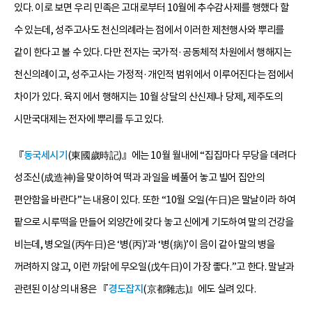
있다. 이로 보면 우리 민족은 고대로부터 10월에 추수감사제를 행했다 할
수 있는데, 성주고사도 천신의례라는 점에서 이러한 제천행사와 뿌리를
같이 한다고 볼 수 있다. 다만 전자는 국가적·공동체적 차원에서 행해지는
천신의례이고, 성주고사는 가정적·개인적 범위에서 이루어진다는 점에서
차이가 있다. 육지 에서 행해지는 10월 상달의 산신제나 당제, 제주도의
시만국대제는 전자에 뿌리를 두고 있다.
『
동국세시기
(東國歲時記)』에는 10월 월내에 “집집마다 무당을 데려다
성조신(成造神)을 맞이하여 떡과 과일을 베풀어 놓고 빌어 집안의
편안함을 바란다”는 내용이 있다. 또한 “10월 오일(午日)은 말날이라 하여
팥으로 시루떡을 만들어 외양간에 갖다 놓고 신에게 기도하여 말의 건강을
비는데, 병오일(丙午日)은 ‘병(丙)’과 ‘병(病)’이 음이 같아 말의 병을
꺼려하지 않고, 이런 까닭에 무오일(戊午日)이 가장 좋다.”고 한다. 말날과
관련된 이상의 내용은 『
경도잡지
(京都雜志)』에도 실려 있다.