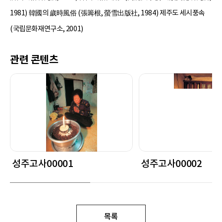
1981) 韓國의 歲時風俗 (張籌根, 螢雪出版社, 1984) 제주도 세시풍속
(국립문화재연구소, 2001)
관련 콘텐츠
성주고사00001
성주고사00002
목록