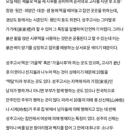
모실 때는 제물로 떡을 세 시루를 준비하여 순서대로 고사를 지낸 후 조왕·
장광·뒷간·외양간·대문·샘 등에 떡을 떼어놓고 집안 곳곳을 위하는데,
경상도 등에서는 시준단지·용단지 등도 위한다. 성주고사는 그야말로
가가례(家家禮)라 할 수 있어 그 특징을 일별하여 단언하기 어렵다. 그러나
붉은 팥을 얹은 시루떡을 사용하는 것만은 공통된다고 할 수 있는데 이는
붉은색이 양기를 상징하고 잡귀를 예방하는 상서로운 색이기 때문이다.
성주고사 떡은 ‘가을떡’ 혹은 ‘가을시루’라 하는 곳도 있으며, 고사가 끝난
후 이웃이나 친지들과 나누어 먹는 것이 상례이기 때문에 10월을
‘떡달’이라 부르는 곳도 있다. 성주고사는 지역에 따라 가장(家長)인
남자가 행하거나 아니면 부부가 함께 행하는 곳도 있으나 전국적으로
안주인인 주부가 행하는 곳이 많다. 따라서 10월의 의례 중 산신제(山神祭)
나 시제(時祭)가 주로 집 밖에서 남자들에 의해 행해지고 있는 데 반해
성주고사는 집안에서 여성에 의해 행해지는 특징이 있다. 성주의 신체는
쌀이나 벼를 담은 항아리형과 백지를 접어 그 안에 대추나무·소나무·