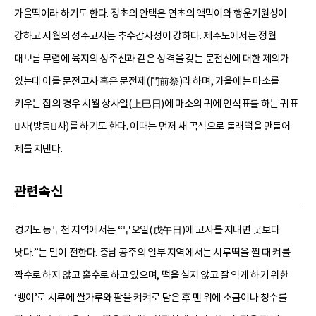
가을떡이라 하기도 한다. 정초의 안택은 연초의 액막이와 행운기원성이
강하고 시월의 성주고사는 추수감사성이 강하다. 제주도에서는 정월
대보름 무렵에 육지의 성주신과 같은 성격을 갖는 문전신에 대한 제의가
있는데 이를 문전고사 혹은 문전제(門前祭)라 하며, 가을에는 마소를
키우는 집의 경우 시월 상사일(上巳日)에 마소의 귀에 인식표를 하는 귀표
사(방등사)를 하기도 한다. 이때는 먼저 새 곡식으로 돌래떡을 만들어
제를 지낸다.
관련속신
경기도 동두천 지역에서는 “무오일(戊午日)에 고사를 지내면 굿보다
낫다.”는 말이 전한다. 충남 공주의 일부 지역에서는 시루떡을 찔 때 켜를
짝수로 하지 않고 홀수로 하고 있으며, 떡을 설지 않고 잘 익게 하기 위한
‘뱅이’로 시루에 쌀가루와 팥을 켜켜로 담은 후 맨 위에 소금이나 청수를