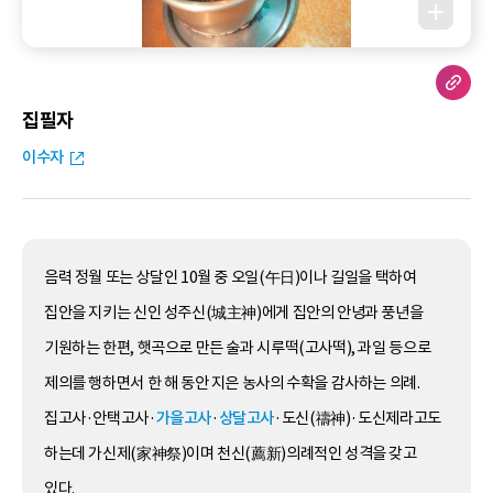
집필자
이수자
음력 정월 또는 상달인 10월 중 오일(午日)이나 길일을 택하여
집안을 지키는 신인 성주신(城主神)에게 집안의 안녕과 풍년을
기원하는 한편, 햇곡으로 만든 술과 시루떡(고사떡), 과일 등으로
제의를 행하면서 한 해 동안 지은 농사의 수확을 감사하는 의례.
집고사·안택고사·
가을고사
·
상달고사
·도신(禱神)·도신제라고도
하는데 가신제(家神祭)이며 천신(薦新)의례적인 성격을 갖고
있다.