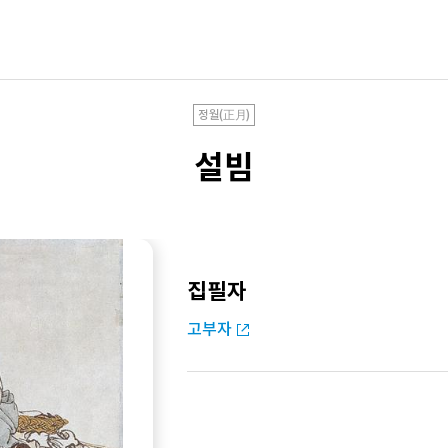
정월(正月)
설빔
집필자
고부자