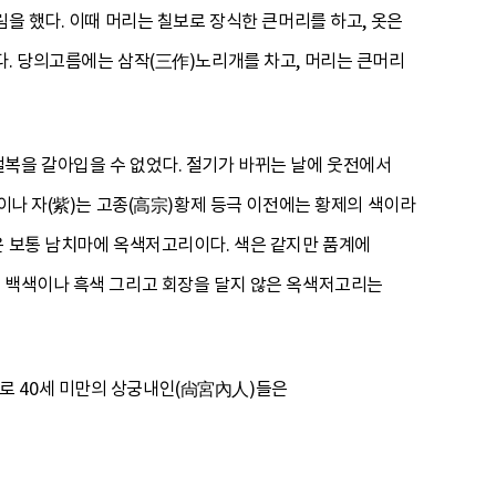
림을 했다. 이때 머리는 칠보로 장식한 큰머리를 하고, 옷은
다. 당의고름에는 삼작(三作)노리개를 차고, 머리는 큰머리
절복을 갈아입을 수 없었다. 절기가 바뀌는 날에 웃전에서
)이나 자(紫)는 고종(高宗)황제 등극 이전에는 황제의 색이라
은 보통 남치마에 옥색저고리이다. 색은 같지만 품계에
이 백색이나 흑색 그리고 회장을 달지 않은 옥색저고리는
로 40세 미만의 상궁내인(尙宮內人)들은