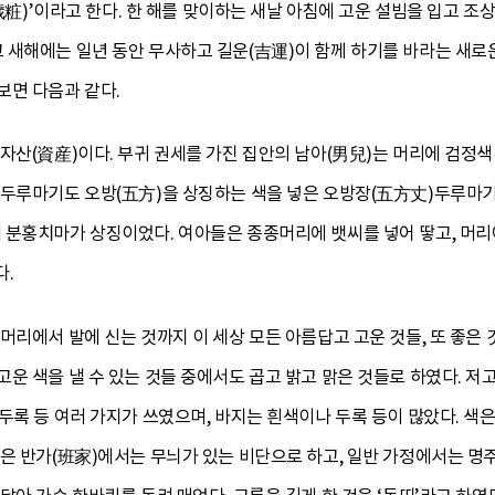
(歲粧)’이라고 한다. 한 해를 맞이하는 새날 아침에 고운 설빔을 입고 
새해에는 일년 동안 무사하고 길운(吉運)이 함께 하기를 바라는 새로운
보면 다음과 같다.
자산(資産)이다. 부귀 권세를 가진 집안의 남아(男兒)는 머리에 검정색
 두루마기도 오방(五方)을 상징하는 색을 넣은 오방장(五方丈)두루마
 분홍치마가 상징이었다. 여아들은 종종머리에 뱃씨를 넣어 땋고, 머리
다.
머리에서 발에 신는 것까지 이 세상 모든 아름답고 고운 것들, 또 좋은 
운 색을 낼 수 있는 것들 중에서도 곱고 밝고 맑은 것들로 하였다. 저
두록 등 여러 가지가 쓰였으며, 바지는 흰색이나 두록 등이 많았다. 색
은 반가(班家)에서는 무늬가 있는 비단으로 하고, 일반 가정에서는 명주