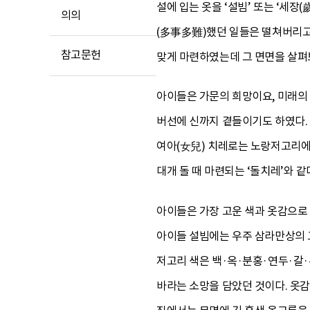
설에 입는 옷을 ‘설빔’ 또는 ‘세장
의의
(多事多難)했던 일들은 떨쳐버리고 
참고문헌
맞게 마련하였는데 그 면면을 살펴
아이들은 가문의 희망이요, 미래의 
버선에 신까지 곁들이기도 하였다.
여아(女兒) 치레로는 노랑저고리에
대개 돌 때 마련되는 ‘돌치레’와 같
아이들은 가장 고운 색과 옷감으로 
아이들 설빔에는 우주 삼라만상의 고
저고리 색은 백·옥·분홍·연두·갈·
바라는 소망을 담았던 것이다. 옷감