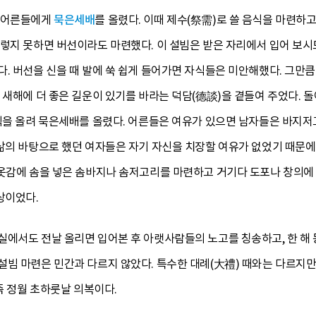
에 어른들에게
묵은세배
를 올렸다. 이때 제수(祭需)로 쓸 음식을 마련하
그렇지 못하면 버선이라도 마련했다. 이 설빔은 받은 자리에서 입어 보시
. 버선을 신을 때 발에 쑥 쉽게 들어가면 자식들은 미안해했다. 그만큼
 새해에 더 좋은 길운이 있기를 바라는 덕담(德談)을 곁들여 주었다. 
음식을 올려 묵은세배를 올렸다. 어른들은 여유가 있으면 남자들은 바지저
삶의 바탕으로 했던 여자들은 자기 자신을 치장할 여유가 없었기 때문에
옷감에 솜을 넣은 솜바지나 솜저고리를 마련하고 거기다 도포나 창의에 
상이었다.
실에서도 전날 올리면 입어본 후 아랫사람들의 노고를 칭송하고, 한 해
빔 마련은 민간과 다르지 않았다. 특수한 대례(大禮) 때와는 다르지만
즉 정월 초하룻날 의복이다.