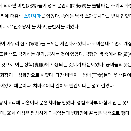
에 의하면 비빈(妃嬪)들이 정초 문안례(問安禮)를 올릴 때는 소례복 차
고리에 다홍색
스란치마
를 입었다. 속에는 남색 스란웃치마를 받쳐 입었
머니로 ‘진주낭자’를 차고, 금반지를 끼었다.
하여 아무리 한서(寒暑)를 느끼는 개인차가 있더라도 마음대로 먼저 계
한 색도 금기하는 것과, 금하는 것이 있었다. 금했던 색 중에서 황(黃
은 것으로 이는 상복(喪服)에 사용되는 것이기 때문이었다. 궁녀들의 옷
반회장이나 삼회장으로 하였다. 다만 비빈이나 왕녀(王女)들의 옷 색깔
색이었기 때문이다. 치마폭이나 길이도 민간보다는 넓고 길었다.
랑저고리에 다홍이나 분홍치마를 입었다. 정월초하루 아침에 입는 옷으
 60세 이상은 평상시와 다름없는데 반회장에 끝동은 남색으로 했다.