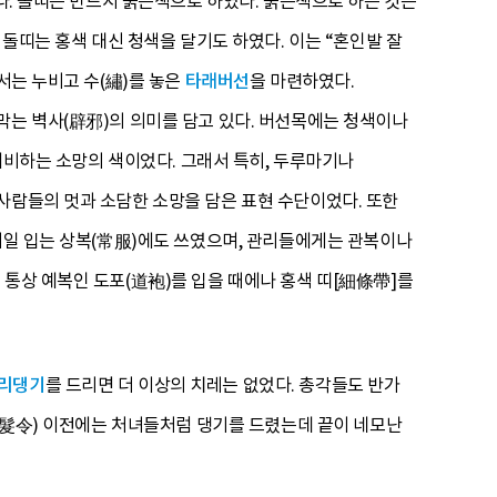
였다. 돌띠는 반드시 붉은색으로 하였다. 붉은색으로 하는 것은
 돌띠는 홍색 대신 청색을 달기도 하였다. 이는 “혼인발 잘
서는 누비고 수(繡)를 놓은
타래버선
을 마련하였다.
막는 벽사(辟邪)의 의미를 담고 있다. 버선목에는 청색이나
 예비하는 소망의 색이었다. 그래서 특히, 두루마기나
사람들의 멋과 소담한 소망을 담은 표현 수단이었다. 또한
 매일 입는 상복(常服)에도 쓰였으며, 관리들에게는 관복이나
 통상 예복인 도포(道袍)를 입을 때에나 홍색 띠[細條帶]를
리댕기
를 드리면 더 이상의 치레는 없었다. 총각들도 반가
(斷髮令) 이전에는 처녀들처럼 댕기를 드렸는데 끝이 네모난