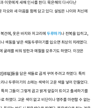
조상과 이웃에게 새해 인사를 한다. 묵은해의 다사다난
 각오와 새 마음을 함께 담고 있다. 설빔은 나이와 처신에
 복건에, 옷은 바지와 저고리에
두루마기
나 전복을 입히고,
기나 색동을 넣은 색동두루마기를 입으면 최상의 치레였다.
에 굴레를 씌워 방한과 예절을 갖추기도 하였다. 이것은
것[祥瑞]들을 담은 색들로 곱게 꾸며 주려고 하였다. 특히
고리나 두루마기의 소매는 색색이 고운 색을 넣어 만들었다.
은 특히 그들이 그렇게 곱고 밝게 앞길이 트이고 출세하기를
로 하였다. 고운 색이 없고 비단이나 명주를 마련할 수 없는