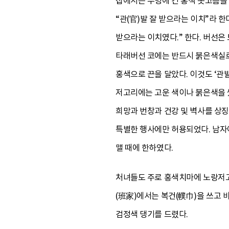
집에서는 무명에 긴 홍색 옷고름을 
“관(官)발 잘 받으라는 이치”라 
받으라는 이치였다.” 한다. 버선은
타래버선 코에는 반드시 붉은색실로 
홍색으로 끈을 달았다. 이것도 ‘관
저고리에는 고운 색이나 붉은색을 
희망과 번창과 건강 및 벽사를 상징
특별한 행사에만 허용되었다. 남자어
맬 때에 한하였다.
처녀들도 주로 홍색치마에 노랑저고
(班家)에서는 복건(幞巾)을 쓰고 
검정색 댕기를 드렸다.