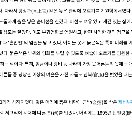
달아 가슴 한바퀴를 돌려 매었다. 고름을 길게 한 것을 ‘돌띠’라고 하
한다. 자라서 당상관(堂上官) 같은 높은 관직에 오르기를 기원함에서였다.
 도톰하게 솜을 넣은 솜버선을 신겼다. 버선도 여유 있고 재간 있는 집에
상모는 달았다. 이도 부귀영화를 염원하고, 한편 사악한 것의 접근을 
발’과 ‘혼인발’의 염원을 담고 있다. 아이들 옷에 붉은색은 특히 미래를
썼다. 붉은색은 부귀와 영화를 누릴 수 있도록 벼슬에 오르기를 염원한 
하는 색이다. 특히, 임금이나 왕비 등 나라의 가장 웃어른들의 옷에는
른들 중 당상관 이상의 벼슬을 가진 자들도 관복(官服)을 벗었을 때는
리가 상징이었다. 땋은 머리에 붉은 비단에 금박(金箔)을 박은
제비부
바지저고리에 시대에 따른 포(袍)를 입었다. 머리에는 1895년 단발령