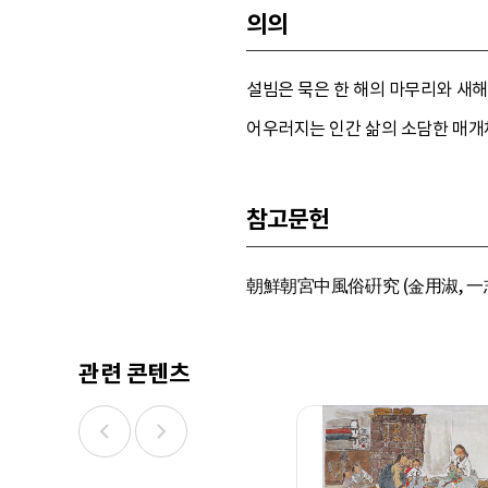
의의
설빔은 묵은 한 해의 마무리와 새해
어우러지는 인간 삶의 소담한 매개
참고문헌
朝鮮朝宮中風俗硏究 (金用淑, 一志社
관련 콘텐츠