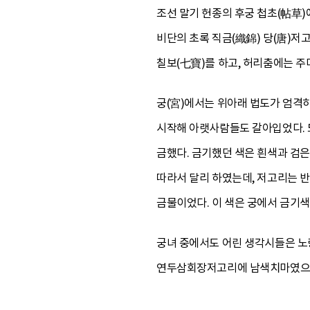
조선 말기 헌종의 후궁 첩초(帖草)
비단의 초록 직금(織錦) 당(唐)저
칠보(七寶)를 하고, 허리춤에는 주
궁(宮)에서는 위아래 법도가 엄격
시작해 아랫사람들도 갈아입었다. 또
금했다. 금기했던 색은 흰색과 검
따라서 달리 하였는데, 저고리는 
금물이었다. 이 색은 궁에서 금기
궁녀 중에서도 어린 생각시들은 노
연두삼회장저고리에 남색치마였으며,