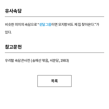
유사속담
비슷한 의미의 속담으로 “
섣달그믐
이면 모지랑비도 제 집 찾아온다.”가
있다.
참고문헌
우리말 속담큰사전 (송재선 엮음, 서문당, 1983)
목록