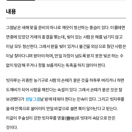
내용
그믐날은 새해 맞을 준비의 하나로 깨끗이 청산하는 풍습이 있다. 이를테면
연중에 있었던 거래의 종결을 맺는데, 빚이 있는 사람은 해를 넘기지 않고
이날 모두 청산한다. 그래서 받을 빚이 있거나 물건을 외상으로 줬던 사람은
이날 찾아다니며 받아야 하며, 만일 자정이 넘도록 받지 못한 빚은 하는 수
없이 탕감해 주거나 정월 보름까지는 독촉을 하지 않아야 한다.
빗자루는 귀중한 농기구로 사람의 손때가 묻은 것을 허투루 버리거나 하면
도깨비가 되어 사람을 해친다는 속설이 있다. 그래서 손때가 묻은 것은 잘
보관했다가
섣달그믐
날 밤에 태워야 한다는 민속이 있다. 그리고 빗자루를
쓸 때 안쪽으로 쓸어야지 만일 바깥으로 쓸면 복이 달아난다고 믿는다.
이같이 주술성이 강한 빗자루를 영물(靈物)로 빗대어 속담으로 만든
것이다.