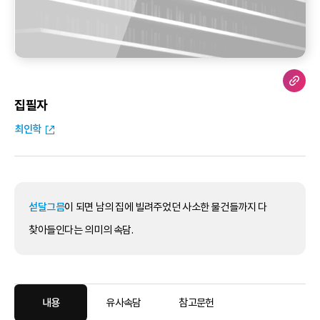
집필자
최인학
섣달그믐
이 되면 남의 집에 빌려주었던 사소한 물건들까지 다
찾아들인다는 의미의 속담.
내용
유사속담
참고문헌