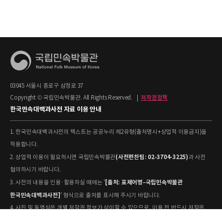
03045 서울시 종로구 삼청로 37
Copyright © 국립민속박물관. All Rights Reserved.
|
저작권정책
한국민속대백과사전 자료 이용 안내
1. 한국민속대백과사전의 텍스트는 공공누리 제2유형(출처명시+상업적 이용금지)을
적용합니다.
(사전편찬팀: 02-3704-3225)
2. 상업적 이용이 필요하시면 국립민속박물관
과 사전
협의하시기 바랍니다.
[출처: 표제어명–국립민속박물관
3. 사전의 내용을 인용·활용하실 때에는 '
한국민속대백과사전]
' 형식으로 출처를 표시해 주시기 바랍니다.
4. 사진 및 동영상은 개별 저작권 정보가 상이할 수 있으므로, 이용 전 반드시 저작권
정보를 확인하시기 바랍니다.