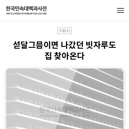
겨울(冬)
섣달그믐이면 나갔던 빗자루도
집 찾아온다