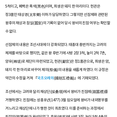
5척이고, 폐백은 흑색(黑色)이며, 희생은 돼지 한 마리이다. 헌관은
정3품인 태상경(太常卿) 이하가 담당하였다. 그렇지만 선잠제와 관련된
왕후의 채상과 잠실(蠶室)의 기록이 없어 당시 왕비의 친잠 여부는 확인할
수 없다.
선잠제의 내용은 조선시대에 더 강화되었다. 태종대 중반까지는 고려의
체제를 바탕으로 했지만, 같은 왕 후반기에 사방 2장 3척, 높이 2척 7촌,
양유(兩壝)로 제단이 마련되었고, 헌관(獻官)은 정1품관으로, 희생은 양,
돼지 각 한 마리로 바꾸어 제의(祭儀)의 내용을 새롭게 하였다. 이 규정은
약간의 수정을 거쳐 『
국조오례의
(國朝五禮儀)』에 기재되었다.
조선에서는 고려와 달리 채상단(採桑壇)에서 왕비가 친잠례(親蠶禮)를
거행하였다. 친잠례는 성종 8년(1477) 3월 임오일에 왕비가 내외명부를
거느리고 채상단에 나가 행한 것이 최초였다. 이를 준비하는 과정에서
친잠의(親蠶儀)가 완성되었고, 후원(後苑)에 사방 3장, 높이 5척 4촌의