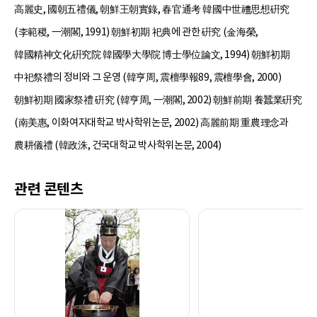
高麗史, 國朝五禮儀, 朝鮮王朝實錄, 春官通考 韓國中世禮思想硏究
(李範稷, 一潮閣, 1991) 朝鮮初期 祀典에 관한 硏究 (金海榮,
韓國精神文化硏究院 韓國學大學院 博士學位論文, 1994) 朝鮮初期
中祀祭禮의 정비와 그 운영 (韓亨周, 震檀學報89, 震檀學會, 2000)
朝鮮初期 國家祭禮 硏究 (韓亨周, 一潮閣, 2002) 朝鮮前期 養蠶業硏究
(南美惠, 이화여자대학교 박사학위논문, 2002) 高麗前期 重農理念과
農耕儀禮 (韓政洙, 건국대학교 박사학위논문, 2004)
관련 콘텐츠