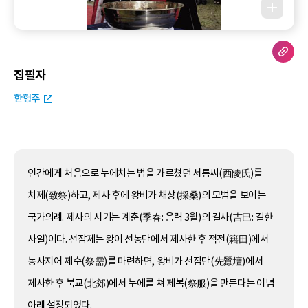
집필자
한형주
인간에게 처음으로 누에치는 법을 가르쳤던 서릉씨(西陵氏)를
치제(致祭)하고, 제사 후에 왕비가 채상(採桑)의 모범을 보이는
국가의례. 제사의 시기는 계춘(季春: 음력 3월)의 길사(吉巳: 길한
사일)이다. 선잠제는 왕이 선농단에서 제사한 후 적전(籍田)에서
농사지어 제수(祭需)를 마련하면, 왕비가 선잠단(先蠶壇)에서
제사한 후 북교(北郊)에서 누에를 쳐 제복(祭服)을 만든다는 이념
아래 설정되었다.