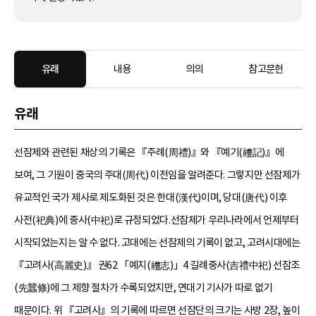
유래
내용
의의
참고문헌
유래
선잠제와 관련된 채상의 기록은 『주례(周禮)』와 『예기(禮記)』에
보여, 그 기원이 중국의 주대(周代) 이전임을 알려준다. 그렇지만 선잠제가
유교적인 국가 제사로 제도화된 것은 한대(漢代)이며, 당대(唐代) 이후
사전(祀典)에 중사(中祀)로 규정되었다.선잠제가 우리나라에서 언제부터
시작되었는지는 알 수 없다. 고대에는 선잠제의 기록이 없고, 고려시대에는
『고려사(高麗史)』 권62 「예지(禮志)」4 길례중사(吉禮中祀) 선잠조
(先蠶條)에 그 제향 절차가 수록되었지만, 연대기 기사가 따로 없기
때문이다. 위 『고려사』의 기록에 따르면 선잠단의 크기는 사방 2장, 높이