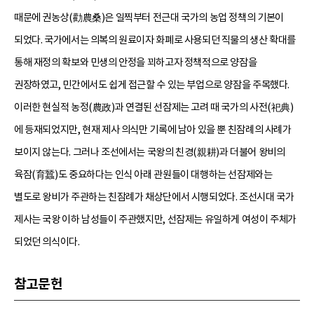
때문에 권농상(勸農桑)은 일찍부터 전근대 국가의 농업 정책의 기본이
되었다. 국가에서는 의복의 원료이자 화폐로 사용되던 직물의 생산 확대를
통해 재정의 확보와 민생의 안정을 꾀하고자 정책적으로 양잠을
권장하였고, 민간에서도 쉽게 접근할 수 있는 부업으로 양잠을 주목했다.
이러한 현실적 농정(農政)과 연결된 선잠제는 고려 때 국가의 사전(祀典)
에 등재되었지만, 현재 제사 의식만 기록에 남아 있을 뿐 친잠례의 사례가
보이지 않는다. 그러나 조선에서는 국왕의 친경(親耕)과 더불어 왕비의
육잠(育蠶)도 중요하다는 인식 아래 관원들이 대행하는 선잠제와는
별도로 왕비가 주관하는 친잠례가 채상단에서 시행되었다. 조선시대 국가
제사는 국왕 이하 남성들이 주관했지만, 선잠제는 유일하게 여성이 주체가
되었던 의식이다.
참고문헌