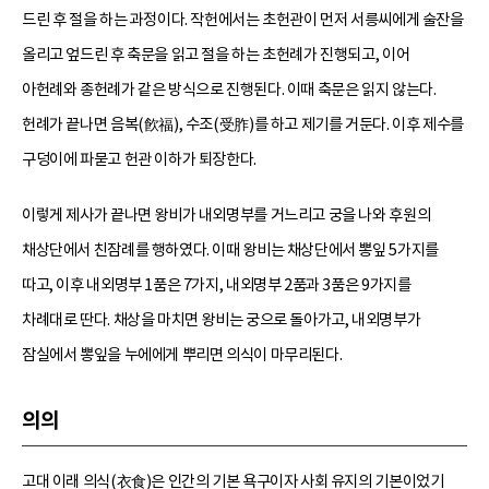
드린 후 절을 하는 과정이다. 작헌에서는 초헌관이 먼저 서릉씨에게 술잔을
올리고 엎드린 후 축문을 읽고 절을 하는 초헌례가 진행되고, 이어
아헌례와 종헌례가 같은 방식으로 진행된다. 이때 축문은 읽지 않는다.
헌례가 끝나면 음복(飮福), 수조(受胙)를 하고 제기를 거둔다. 이후 제수를
구덩이에 파묻고 헌관 이하가 퇴장한다.
이렇게 제사가 끝나면 왕비가 내외명부를 거느리고 궁을 나와 후원의
채상단에서 친잠례를 행하였다. 이때 왕비는 채상단에서 뽕잎 5가지를
따고, 이후 내외명부 1품은 7가지, 내외명부 2품과 3품은 9가지를
차례대로 딴다. 채상을 마치면 왕비는 궁으로 돌아가고, 내외명부가
잠실에서 뽕잎을 누에에게 뿌리면 의식이 마무리된다.
의의
고대 이래 의식(衣食)은 인간의 기본 욕구이자 사회 유지의 기본이었기