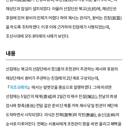
채상단과 잠실이 설치되었다. 아울러 선잠단은 북교(北郊)에, 채상단은
후원에 있어 왕비의 친제가 어렵다 하여 제사는 관리가, 왕비는 친잠(親蠶)
을 하도록 조처하였다. 이후 이에 근거하여 친잠례가 시행되었는데,
조선시대에 모두 8차례의 사례가 보인다.
내용
선잠제는 북교의 선잠단에서 정1품의 초헌관이 주관하는 제사와 후원의
채상단에서 왕비가 주관하는 친잠례의 2단계로 구성되는데,
『
국조오례의
』에서는 앞엣것을 중심으로 설명하였다. 그에 따르면
선잠제는 5일간의 재계(齋戒)와 2일간의 제수 진설(陳設), 전날의 희생
검사와 향축(香祝) 전달 같은 준비 단계를 거쳐 제사 당일 헌관이 제단에
도착하면서 시작되었다. 의식은 전폐(奠幣)와 작헌(酌獻), 송신(送神)의
순서로 이루어진다. 전폐는 서릉씨에게 초헌관이 향을 세 번 올리고 폐백을