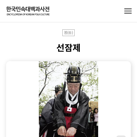
봄(春)
선잠제