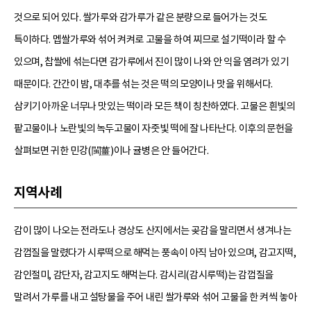
것으로 되어 있다. 쌀가루와 감가루가 같은 분량으로 들어가는 것도
특이하다. 멥쌀가루와 섞어 켜켜로 고물을 하여 찌므로 설기떡이라 할 수
있으며, 찹쌀에 섞는다면 감가루에서 진이 많이 나와 안 익을 염려가 있기
때문이다. 간간이 밤, 대추를 섞는 것은 떡의 모양이나 맛을 위해서다.
삼키기 아까운 너무나 맛있는 떡이라 모든 책이 칭찬하였다. 고물은 흰빛의
팥고물이나 노란빛의 녹두고물이 자줏빛 떡에 잘 나타난다. 이후의 문헌을
살펴보면 귀한 민강(閩薑)이나 귤병은 안 들어간다.
지역사례
감이 많이 나오는 전라도나 경상도 산지에서는 곶감을 말리면서 생겨나는
감껍질을 말렸다가 시루떡으로 해먹는 풍속이 아직 남아 있으며, 감고지떡,
감인절미, 감단자, 감고지도 해먹는다. 감시리(감시루떡)는 감껍질을
말려서 가루를 내고 설탕물을 주어 내린 쌀가루와 섞어 고물을 한 켜씩 놓아