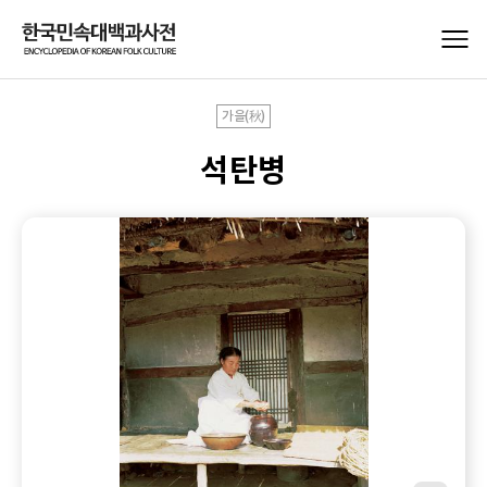
가을(秋)
석탄병