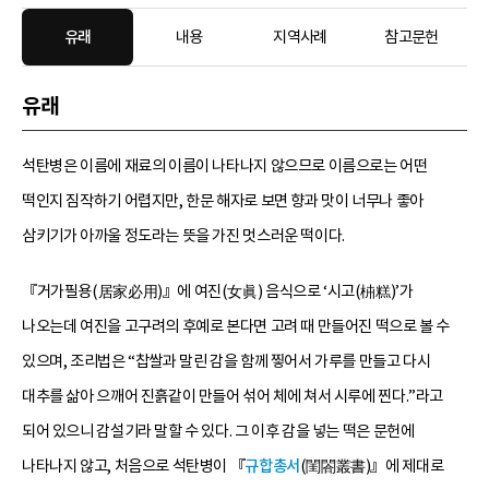
유래
내용
지역사례
참고문헌
유래
석탄병은 이름에 재료의 이름이 나타나지 않으므로 이름으로는 어떤
떡인지 짐작하기 어렵지만, 한문 해자로 보면 향과 맛이 너무나 좋아
삼키기가 아까울 정도라는 뜻을 가진 멋스러운 떡이다.
『거가필용(居家必用)』에 여진(女眞) 음식으로 ‘시고(枾糕)’가
나오는데 여진을 고구려의 후예로 본다면 고려 때 만들어진 떡으로 볼 수
있으며, 조리법은 “찹쌀과 말린 감을 함께 찧어서 가루를 만들고 다시
대추를 삶아 으깨어 진흙같이 만들어 섞어 체에 쳐서 시루에 찐다.”라고
되어 있으니 감설기라 말할 수 있다. 그 이후 감을 넣는 떡은 문헌에
나타나지 않고, 처음으로 석탄병이 『
규합총서
(閨閤叢書)』에 제대로