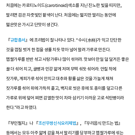
처음에는 카로티노이드(carotinoid)색소를 지닌 진노란 빛을 띠지만,
말리면 검은 자줏빛인 팥색이 난다. 처음에는 떫지만 말리는 동안에
떫은맛은 가시고 단맛이 생긴다.
『
규합총서
』에 조리법이 잘 나타나 있다. “수시(水柿)가 익고 단단한
것을 껍질 벗겨 한 접을 생률 치듯 깎아 널어 말려 가루로 만든다.
멥쌀가루를 반반 섞고 사탕가루나 많이 섞어라. 맛보아 만일 덜 달거든 좋은
꿀 더 섞어 치고, 귤병과 민강 얇게 저며 무떡 섞듯 섞어라. 안칠 적에
잣가루, 계피가루 섞어 안치고 대추와 황률 삶은 것을 가늘게 채쳐
잣가루를 섞어 위에 가득히 흩고, 백지로 씻은 후에 또 종이를 덮고 다른
가루로 위에 덮어 찌면 감열한 맛이 차마 삼키기 아까운 고로 석탄병이라
한다.”라고 하였다.
『부인필지』나 『
조선무쌍신식요리제법
』, 『우리음식 만드는 법』
등에서는 모두 아주 얇게 감을 쳐서 말리기를 당부하고 멥쌀가루에 섞는