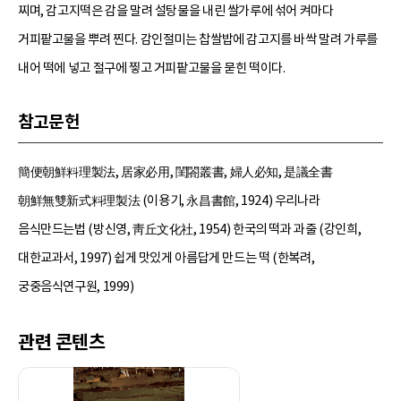
찌며, 감고지떡은 감을 말려 설탕물을 내린 쌀가루에 섞어 켜마다
거피팥고물을 뿌려 찐다. 감인절미는 찹쌀밥에 감고지를 바싹 말려 가루를
내어 떡에 넣고 절구에 찧고 거피팥고물을 묻힌 떡이다.
참고문헌
簡便朝鮮料理製法, 居家必用, 閨閤叢書, 婦人必知, 是議全書
朝鮮無雙新式料理製法 (이용기, 永昌書館, 1924) 우리나라
음식만드는법 (방신영, 靑丘文化社, 1954) 한국의 떡과 과줄 (강인희,
대한교과서, 1997) 쉽게 맛있게 아름답게 만드는 떡 (한복려,
궁중음식연구원, 1999)
관련 콘텐츠