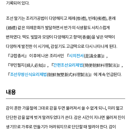
기록되어 있다.
조선 말기는 조리가공법이 다양해지고 제례(祭禮), 빈례(殯禮), 혼례
(婚禮) 같은 의례문화가 발달하면서 반가의 식생활도 사치스럽게
변하였다. 떡도 빛깔과 모양이 다양해지고 향약(香藥)을 넣은 약떡이
다양하게 발전한 이 시기에, 감설기도 고급떡으로 다시 나타나게 된다.
『규합총서』 이후에 나온 조리서인 『
시의전서
(是議全書)』,
『부인필지(婦人必知)』, 『
간편조선요리제법
(簡便朝鮮料理製法)』,
『
조선무쌍신식요리제법
(朝鮮無雙新式料理製法)』에 계속 언급된다.
내용
감이 흔한 가을철에 그대로 감을 두면 물러져서 쓸 수 없게 되니, 미리 떫고
단단한 감을 얇게 벗겨 말려두었다가 쓴다. 감은 시간이 지나면 물러져 진이
생기므로 가루로 만들기가 어려워지므로 단단할 때 말려야 한다. 감이