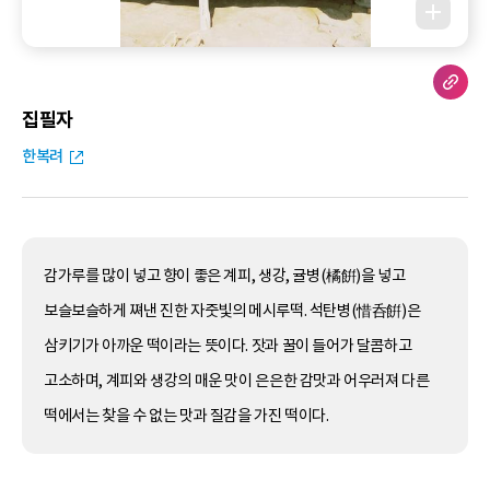
집필자
한복려
감가루를 많이 넣고 향이 좋은 계피, 생강, 귤병(橘餠)을 넣고
보슬보슬하게 쪄낸 진한 자줏빛의 메시루떡. 석탄병(惜呑餠)은
삼키기가 아까운 떡이라는 뜻이다. 잣과 꿀이 들어가 달콤하고
고소하며, 계피와 생강의 매운 맛이 은은한 감맛과 어우러져 다른
떡에서는 찾을 수 없는 맛과 질감을 가진 떡이다.