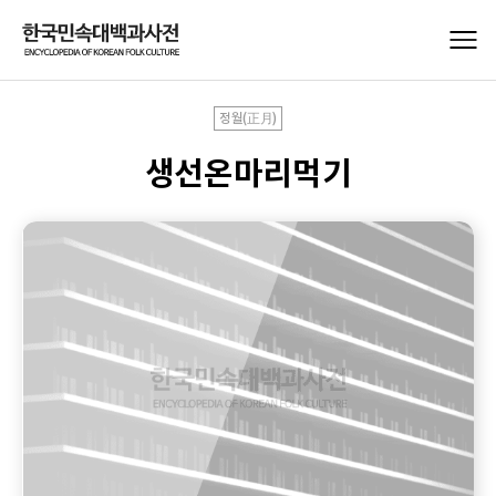
정월(正月)
생선온마리먹기