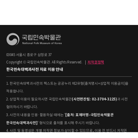
03045 서울시 종로구 삼청로 37
Copyright © 국립민속박물관. All Rights Reserved.
|
저작권정책
한국민속대백과사전 자료 이용 안내
1. 한국민속대백과사전의 텍스트는 공공누리 제2유형(출처명시+상업적 이용금지)을
적용합니다.
(사전편찬팀: 02-3704-3225)
2. 상업적 이용이 필요하시면 국립민속박물관
과 사전
협의하시기 바랍니다.
[출처: 표제어명–국립민속박물관
3. 사전의 내용을 인용·활용하실 때에는 '
한국민속대백과사전]
' 형식으로 출처를 표시해 주시기 바랍니다.
4. 사진 및 동영상은 개별 저작권 정보가 상이할 수 있으므로, 이용 전 반드시 저작권