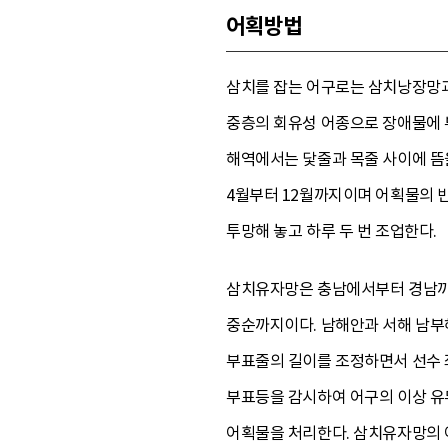
어획방법
삼치를 잡는 어구로는 삼치낭장망과
중층의 회유성 어종으로 장애물에 
해역에서는 닻줄과 목줄 사이에 뜸을
4월부터 12월까지이며 어획물의 반
투망해 놓고 하루 두 번 조업한다.
삼치유자망은 충남에서부터 경남까지 
중순까지이다. 남해안과 서해 남부해
부표줄의 길이를 조정하면서 선수 좌
부표등을 감시하여 어구의 이상 유
어획물을 처리한다. 삼치유자망의 