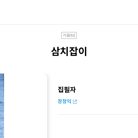
가을(秋)
삼치잡이
집필자
장창익