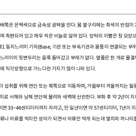
배쪽은 은백색으로 금속성 광택을 띤다. 몸 옆구리에는 회색의 반점이 7
길며 측편되어 있고 매우 작은 비늘로 덮여 있다. 양턱의 이빨은 창 
 제1 등지느러미 기저(Base; 기관 또는 부속기관과 몸통이 연결되는 
지느러미의 뒷변두리는 움푹 들어갔고 부레가 없다. 옆줄은 한 개로 물
위에 직각방향으로 가느다란 가지가 많이 나와 있다.
이 섭취를 위해 연안 또는 북쪽으로 이동하며, 가을부터 겨울까지는 월
지로 서해와 남해 연안에 몰려와 새벽에 산란한다. 부화 후 약 2년이 지
면 33~46센티미터까지 자라고, 만 일년이면 약 57센티미터, 7년이 
각류나 어류를 먹지만 성어가 되면서 어류만 먹게 되는데 멸치와 까나리를