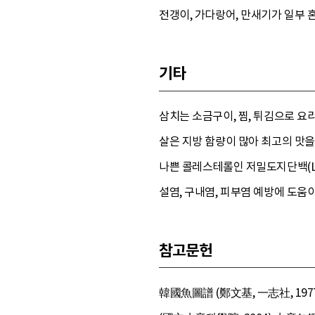
전갱이, 가다랑어, 만새기가 일부
기타
삼치는 소금구이, 찜, 튀김으로 요
살은 지방 함량이 많아 최고의 맛을
나쁜 콜레스테롤인 저밀도지단백(LD
설염, 구내염, 피부염 예방에 도움이
참고문헌
韓國魚圖譜 (鄭文基, 一志社, 197