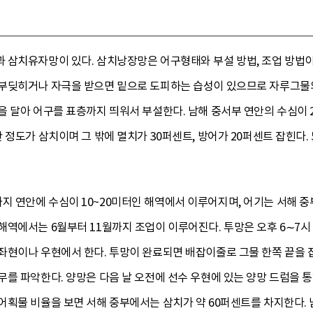
 삼치유자망이 있다. 삼치낭장망은 어구형태와 부설 방법, 조업 방법이
부딪히거나 자극을 받으면 밑으로 도피하는 습성이 있으므로 자루그물의 
 달아 어구를 표층까지 띄워서 부설한다. 남해 중서부 연안의 수심이 
 정도가 삼치이며 그 밖에 멸치가 30퍼센트, 방어가 20퍼센트 잡힌다. 
연안에 수심이 10~20미터인 해역에서 이루어지며, 어기는 서해 중부
역에서는 6월부터 11월까지 조업이 이루어진다. 투망은 오후 6∼7시
현이나 우현에서 한다. 투망이 완료되면 배잡이줄로 그물 한쪽 끝을 잡
무를 파악한다. 양망은 다음 날 오전에 선수 우현에 있는 양망 드럼을 
어획물 비율을 보면 서해 중부에서는 삼치가 약 60퍼센트를 차지한다.