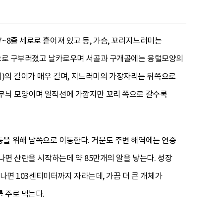
~8줄 세로로 흩어져 있고 등, 가슴, 꼬리지느러미는
모양으로 구부러졌고 날카로우며 서골과 구개골에는 융털모양의
부위)의 길이가 매우 길며, 지느러미의 가장자리는 뒤쪽으로
결무늬 모양이며 일직선에 가깝지만 꼬리 쪽으로 갈수록
동을 위해 남쪽으로 이동한다. 거문도 주변 해역에는 연중
나면 산란을 시작하는데 약 85만개의 알을 낳는다. 성장
지나면 103센티미터까지 자라는데, 가끔 더 큰 개체가
 주로 먹는다.