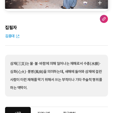
집필자
김종대
삼재(三災)는 물·불·바람에 의해 일어나는 재해로서 수종(水腫)·
심화(心火)·풍병(風病)을 의미하는데, 새해에 들어와 삼재에 걸린
사람이 이런 재해를 막기 위해서 쓰는 부적이나 기타 주술적 행위를
하는 액막이.