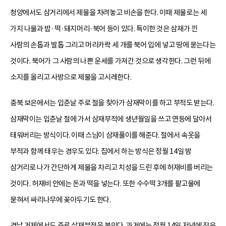
청양에서도 삼거리에서 제물을 차려놓고 비손을 한다. 이때 제물로는 세
가지 나물과 밥·떡·돼지머리·북어 등이 있다. 특이한 것은 삼재가 낀
사람의 손톱과 발톱 그리고 머리카락 세 개를 북어 입에 넣고 땅에 묻는다는
것이다. 북어가 그 사람의 나쁜 운세를 가져간 것으로 생각한다. 그런 뒤에
소지를 올리고 사방으로 제물을 고시레한다.
충북 보은에서는 입춘날 주로 절을 찾아가 삼재막이를 하고 부적도 받는다.
삼재막이는 입춘날 절에 가서 삼재부적에 생년월일을 쓰고 연등에 달아서
태워버리는 방식이다. 이때 스님이 삼재풀이를 해준다. 절에서 속옷을
부적과 함께 태우는 경우도 있다. 집에서 하는 방식은 정월 14일 밤
삼거리로 나가 간단하게 제물을 차리고 치성을 드린 후에 허재비를 버리는
것이다. 허재비 안에는 돈과 떡을 넣는다. 또한 수수떡 3개를 팥고물에
묻혀서 싸리나무에 꽂아두기도 한다.
경남 거제에서도 주로 삼재부적을 붙인다. 과거에는 정월 14일 저녁에 작은