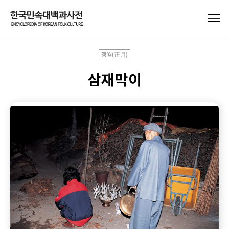
정월(正月)
삼재막이