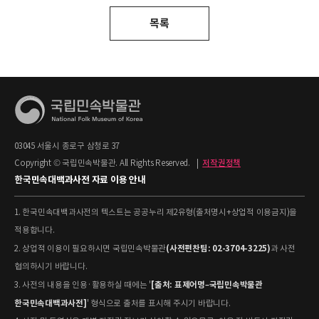
목록
03045 서울시 종로구 삼청로 37
Copyright © 국립민속박물관. All Rights Reserved.
|
저작권정책
한국민속대백과사전 자료 이용 안내
1. 한국민속대백과사전의 텍스트는 공공누리 제2유형(출처명시+상업적 이용금지)을
적용합니다.
(사전편찬팀: 02-3704-3225)
2. 상업적 이용이 필요하시면 국립민속박물관
과 사전
협의하시기 바랍니다.
[출처: 표제어명–국립민속박물관
3. 사전의 내용을 인용·활용하실 때에는 '
한국민속대백과사전]
' 형식으로 출처를 표시해 주시기 바랍니다.