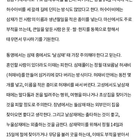
허수아비를 세 갈래 길에 던지는 방식도 많았다고 한다. 허수아비에는
삼재가 낀 사람의 이름과 생년월일을 적은 종이를 넣는다. 마산에서도 주로
부적을 쓰는데, 큰일을 앞둔 사람은 옷·쌀·한지를 동쪽으로 향해서
태우면서 무사하기를 기원한다.
통영에서는 삼재 중에서도 ‘날삼재’ 때 가장 주의해야 한다고 믿는다.
혼인할 사람이 있더라도 이때는 피한다. 삼재풀이는 정월 대보름날 허새비
(허재비)를 만들어 삼거리에 갖다 버리는 방식이다. 허재비 안에는 동전 몇
개를 넣고, 이름을 적은 종이로 허재비를 싸서 버린다. 고성에서도 날삼재
때에는 말다툼과 돈을 빌려주는 행위, 여행을 떠나거나 초상집을 찾아가는
것을 피할 정도로 주의한다. 창녕에서는 들삼재 때는 외부인이 집을
찾아오면 좋다고 생각한다. 그리고 날삼재에는 출타하는 것이 좋고,
누울삼재에는 외출하는 것을 금한다. 삼재막이를 위해서 정월 14일과
15일에 절에 찾아가거나 무당을 불러 굿을 하는데, 이때도 부적을 받아서