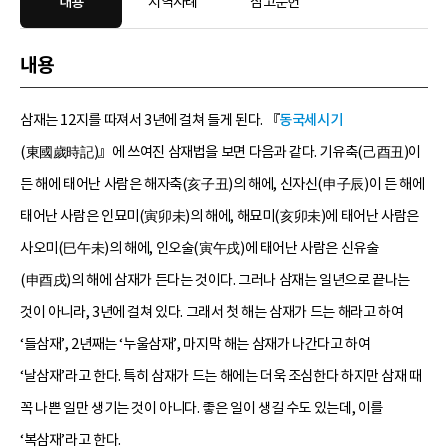
내용
지역사례
참고문헌
내용
삼재는 12지를 따져서 3년에 걸쳐 들게 된다. 『
동국세시기
(東國歲時記)』에 쓰여진 삼재법을 보면 다음과 같다. 기유축(己酉丑)이
든 해에 태어난 사람은 해자축(亥子丑)의 해에, 신자신(申子辰)이 든 해에
태어난 사람은 인묘미(寅卯未)의 해에, 해묘미(亥卯未)에 태어난 사람은
사오미(巳午未)의 해에, 인오술(寅午戌)에 태어난 사람은 신유술
(申酉戌)의 해에 삼재가 든다는 것이다. 그러나 삼재는 일년으로 끝나는
것이 아니라, 3년에 걸쳐 있다. 그래서 첫 해는 삼재가 드는 해라고 하여
‘들삼재’, 2년째는 ‘누울삼재’, 마지막 해는 삼재가 나간다고 하여
‘날삼재’라고 한다. 특히 삼재가 드는 해에는 더욱 조심한다 하지만 삼재 때
꼭 나쁜 일만 생기는 것이 아니다. 좋은 일이 생길 수도 있는데, 이를
‘복삼재’라고 한다.