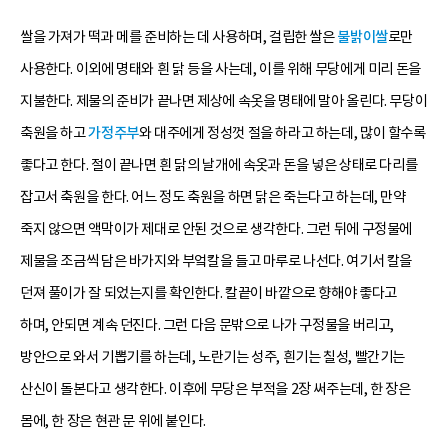
쌀을 가져가 떡과 메를 준비하는 데 사용하며, 걸립한 쌀은
불밝이쌀
로만
사용한다. 이외에 명태와 흰 닭 등을 사는데, 이를 위해 무당에게 미리 돈을
지불한다. 제물의 준비가 끝나면 제상에 속옷을 명태에 말아 올린다. 무당이
축원을 하고
가정주부
와 대주에게 정성껏 절을 하라고 하는데, 많이 할수록
좋다고 한다. 절이 끝나면 흰 닭의 날개에 속옷과 돈을 넣은 상태로 다리를
잡고서 축원을 한다. 어느 정도 축원을 하면 닭은 죽는다고 하는데, 만약
죽지 않으면 액막이가 제대로 안된 것으로 생각한다. 그런 뒤에 구정물에
제물을 조금씩 담은 바가지와 부엌칼을 들고 마루로 나선다. 여기서 칼을
던져 풀이가 잘 되었는지를 확인한다. 칼끝이 바깥으로 향해야 좋다고
하며, 안되면 계속 던진다. 그런 다음 문밖으로 나가 구정물을 버리고,
방안으로 와서 기뽑기를 하는데, 노란기는 성주, 흰기는 칠성, 빨간기는
산신이 돌본다고 생각한다. 이후에 무당은 부적을 2장 써주는데, 한 장은
몸에, 한 장은 현관 문 위에 붙인다.