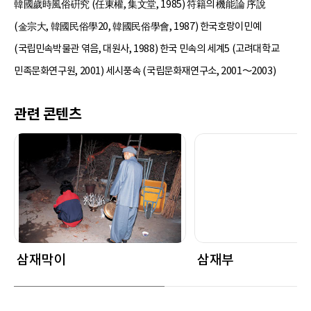
韓國歲時風俗硏究 (任東權, 集文堂, 1985) 符籍의 機能論 序說
(金宗大, 韓國民俗學20, 韓國民俗學會, 1987) 한국호랑이민예
(국립민속박물관 엮음, 대원사, 1988) 한국 민속의 세계5 (고려대학교
민족문화연구원, 2001) 세시풍속 (국립문화재연구소, 2001～2003)
관련 콘텐츠
삼재막이
삼재부