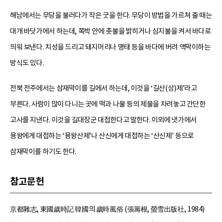
해남에서는 무당을 불러다가 작은 굿을 한다. 무당이 방법을 가르쳐 줄 때는
대개 바닷가에서 하는데, 쪽박 안에 촛불을 밝히거나 심지불을 켜서 바다로
띄워 보낸다. 치성을 드리고 돼지머리나 명태 등을 바다에 버려 액막이하는
방식도 있다.
전북 전주에서는 삼재막이를 길에서 하는데, 이것을 ‘길산(상)제’라고
부른다. 사람이 많이 다니는 곳에 떡과 나물 등의 제물을 차려놓고 간단한
고사를 지낸다. 이것을 길대장군 대접한다고 말한다. 이외에 냇가에서
용왕에게 대접하는 ‘용왕산제’나 산신에게 대접하는 ‘산신제’ 등으로
삼재막이를 하기도 한다.
참고문헌
京都雜志, 東國歲時記 韓國의 歲時風俗 (張籌根, 螢雪出版社, 1984)