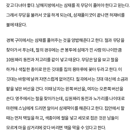
갖고 다녀야 좋다. 남해지방에서는 삼재를 꼭 무당이 풀어야 한다고 믿는다.
그래서 무당을 불러서 굿을 하게 되는데, 삼재풀이굿이 끝나면 허재비를
불에 태운다.
경북 구미에서는 삼재를 풀어주는 것을 양밥해준다고 한다. 절과 무당을
찾아가서 푸는데, 절의 경우에는 큰 봉투에 삼재가 낀 사람의 나이만큼
10원짜리 동전과 저고리를 같이 넣고 태운다. 무당은 달을 보고 절을
하거나 색칠한 종이로 만든 깃대를 집의 용마루에 꽂아 두라고 한다. 이
깃대는 바람에 날려 자연스럽게 없어진다. 칠곡에서는 깃대 대신에 소금과
팥을 넣은 버선을 건다. 이때 남자는 왼쪽 버선을, 여자는 오른쪽 버선을
쓴다. 영주에서는 절을 찾아가는데, 십원짜리 동전과 노가리를 나이대로
마련해 스님에게 드리면 알아서 삼재막이를 해준다고 한다. 집안에서 할
때는 먼저 택일을 하고, 색종이에 쌀을 넣고 세모로 접은 것은 남들이
모르게 마을 삼거리에 갖다 버리면 액을 막을 수 있다고 한다.