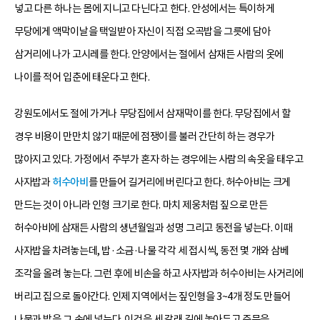
넣고 다른 하나는 몸에 지니고 다닌다고 한다. 안성에서는 특이하게
무당에게 액막이날을 택일받아 자신이 직접 오곡밥을 그릇에 담아
삼거리에 나가 고시레를 한다. 안양에서는 절에서 삼재든 사람의 옷에
나이를 적어 입춘에 태운다고 한다.
강원도에서도 절에 가거나 무당집에서 삼재막이를 한다. 무당집에서 할
경우 비용이 만만치 않기 때문에 점쟁이를 불러 간단히 하는 경우가
많아지고 있다. 가정에서 주부가 혼자 하는 경우에는 사람의 속옷을 태우고
사자밥과
허수아비
를 만들어 길거리에 버린다고 한다. 허수아비는 크게
만드는 것이 아니라 인형 크기로 한다. 마치 제웅처럼 짚으로 만든
허수아비에 삼재든 사람의 생년월일과 성명 그리고 동전을 넣는다. 이때
사자밥을 차려놓는데, 밥·소금·나물 각각 세 접시씩, 동전 몇 개와 삼베
조각을 올려 놓는다. 그런 후에 비손을 하고 사자밥과 허수아비는 사거리에
버리고 집으로 돌아간다. 인제 지역에서는 짚인형을 3~4개 정도 만들어
나물과 밥을 그 속에 넣는다. 이것을 세 갈래 길에 놓아두고 주문을