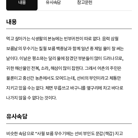
내용
유사속담
참고문헌
내용
먹고 살아가는 식생활의 본능에는 빈부귀천이 따로 없다. 음력 삼월
보름날의 무수기는 칠월 보름 백중날과 함께 일년 중 제일 물이 잘 써는
날이다. 이날은 평소와는 달리 물에 잠겼던 부분들이 많이 드러나므로,
귀한 해산물인 전복, 소라, 해삼이 많이 잡힌다. 그래서 어촌의 주민은
물론이고 중산간 농촌에서도 모여드는데, 선비의 부인이라고 체통만
지키고 있을 수는 없다. 체면 무릅쓰고 바구니를 옆구리에 차고 바다로
나가지 않을 수 없다는 것이다.
유사속담
비슷한 속담으로 “사월 보름 무수기에는 선비 부인도 문갑(책갑) 지고