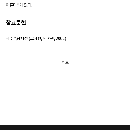
어른다.”가 있다.
참고문헌
제주속담사전 (고재환, 민속원, 2002)
목록