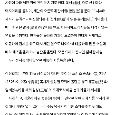
사정에 따라 제단 위에 천막을 치기도 한다. 희생(犧牲)으로 신위마다
돼지머리를 올리며, 제단의 오른쪽에 관세위(盥洗位)를 둔다. 11시부터
제사가 본격적으로 진행되는데, 집례(執禮)가 읽는 홀기(笏記)의 내용에
따라 헌관은 알자(謁者)의 안내를 받으며 움직이고 집사들도 제각기 맡은
역할을 수행한다. 헌관들은 울타리 가까이 도열하여 있다가 관세위로
이동하여 관세를 하고 다시 제단 앞으로 나아가 배례를 하며 맡은 소임에
따라 폐백을 올리거나 술잔을 올린다. 모든 의례가 끝나면 참석한 사람
모두가 전사청 앞마당으로 이동하여 음복을 한다.
삼성혈제는 본래 11월 상정일에 지내던 것이다. 조선조 중종(中宗) 21년
(1526) 이수동(李壽童) 목사가 삼성혈 주위에 돌담을 쌓고 홍문(紅門)과
혈비(穴碑)를 세워 삼성(三姓)의 후예로 하여금 봄과 가을에 제사를
모시게 하고, 아울러 매년 중동(仲冬)에 도민으로 하여금 제사를 모시게 한
것에서 비롯되었다. 그러나 이수동 목사가 이러한 조치를 취한 뒤에도
삼을나에 대한 제사는 원활하게 이루어지지 못하였다. 이 때문에 이후에도