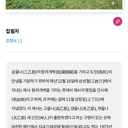
집필자
강정식
삼을나(三乙那)의 탐라개벽(耽羅開闢)을 기리고 도민(島民)의
안녕을 기원하기 위하여 매년 12월 10일에 삼성혈(三姓穴)에서
지내는 제사. 탐라개벽을 기리는 뜻에서 제사의 명칭을 건시제
(乾始祭)라고 하며, 과거에는 음력 11월 상정일(上丁日)에
지냈었다. 이 제사는 고을나(高乙那), 양을나(良乙那), 부을나
(夫乙那) 세 신인(神人)이 출현하였다고 하는 구멍이 있는 곳에
마련된 제단에서 지내기 때문에 혈제(穴祭)라고도 한다. 1973년