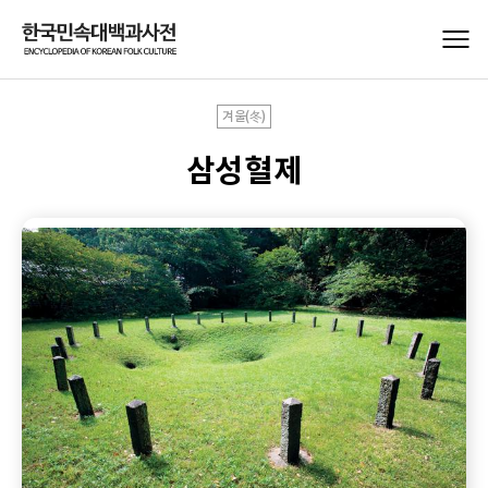
겨울(冬)
삼성혈제