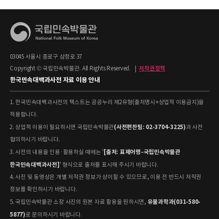
03045 서울시 종로구 삼청로 37
Copyright © 국립민속박물관. All Rights Reserved.
|
저작권정책
한국민속대백과사전 자료 이용 안내
1. 한국민속대백과사전의 텍스트는 공공누리 제2유형(출처명시+상업적 이용금지)을
적용합니다.
(사전편찬팀: 02-3704-3225)
2. 상업적 이용이 필요하시면 국립민속박물관
과 사전
협의하시기 바랍니다.
[출처: 표제어명–국립민속박물관
3. 사전의 내용을 인용·활용하실 때에는 '
한국민속대백과사전]
' 형식으로 출처를 표시해 주시기 바랍니다.
4. 사진 및 동영상은 개별 저작권 정보가 상이할 수 있으므로, 이용 전 반드시 저작권
정보를 확인하시기 바랍니다.
유물과학과(031-580-
5. 국립민속박물관 소장 사진의 원본 자료 활용을 원하시면,
5877)
로 문의하시기 바랍니다.