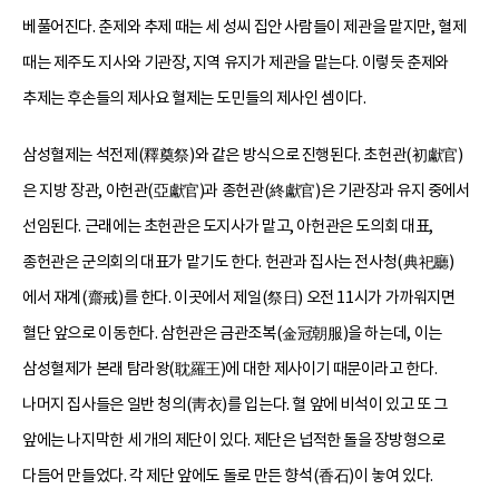
베풀어진다. 춘제와 추제 때는 세 성씨 집안 사람들이 제관을 맡지만, 혈제
때는 제주도 지사와 기관장, 지역 유지가 제관을 맡는다. 이렇듯 춘제와
추제는 후손들의 제사요 혈제는 도민들의 제사인 셈이다.
삼성혈제는 석전제(釋奠祭)와 같은 방식으로 진행된다. 초헌관(初獻官)
은 지방 장관, 아헌관(亞獻官)과 종헌관(終獻官)은 기관장과 유지 중에서
선임된다. 근래에는 초헌관은 도지사가 맡고, 아헌관은 도의회 대표,
종헌관은 군의회의 대표가 맡기도 한다. 헌관과 집사는 전사청(典祀廳)
에서 재계(齋戒)를 한다. 이곳에서 제일(祭日) 오전 11시가 가까워지면
혈단 앞으로 이동한다. 삼헌관은 금관조복(金冠朝服)을 하는데, 이는
삼성혈제가 본래 탐라왕(耽羅王)에 대한 제사이기 때문이라고 한다.
나머지 집사들은 일반 청의(靑衣)를 입는다. 혈 앞에 비석이 있고 또 그
앞에는 나지막한 세 개의 제단이 있다. 제단은 넙적한 돌을 장방형으로
다듬어 만들었다. 각 제단 앞에도 돌로 만든 향석(香石)이 놓여 있다.