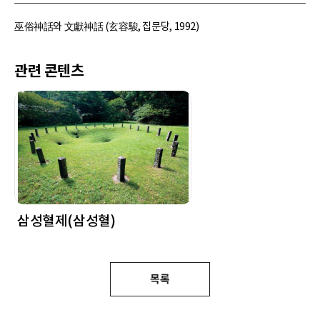
巫俗神話와 文獻神話 (玄容駿, 집문당, 1992)
관련 콘텐츠
삼성혈제(삼성혈)
목록