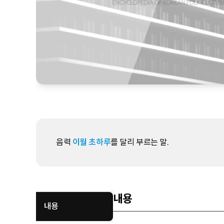
음력
이월 초하루
를 달리 부르는 말.
내용
내용