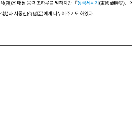
 삭(朔)은 매월 음력 초하루를 말하지만 『
동국세시기
(東國歲時記)』에
宰執)과 시종신(侍從臣)에게 나누어주기도 하였다.