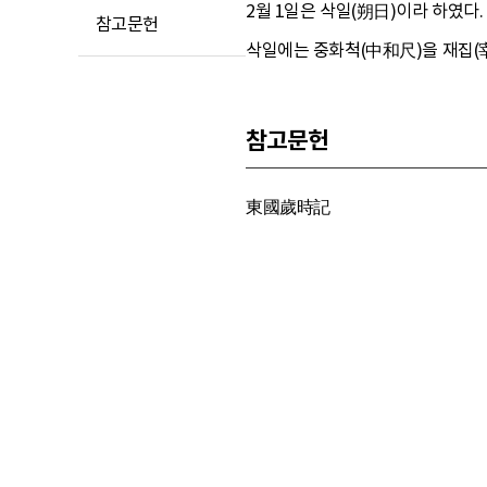
2월 1일은 삭일(朔日)이라 하였다.
참고문헌
삭일에는 중화척(中和尺)을 재집(
참고문헌
東國歲時記