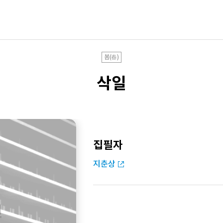
봄(春)
삭일
집필자
지춘상