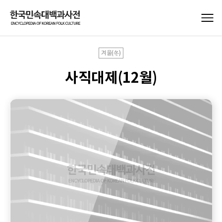
겨울(冬)
사직대제(12월)