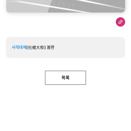
사직대제
(社稷大祭): 봄편
목록