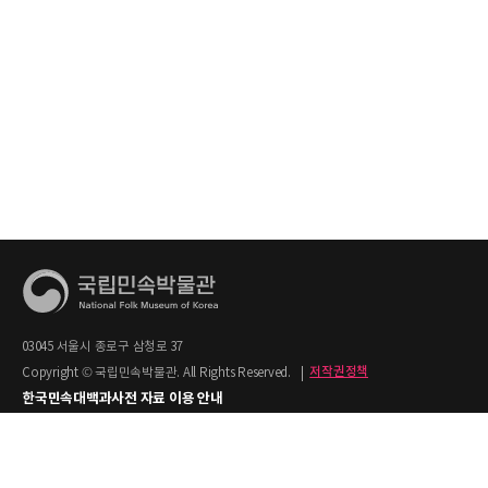
03045 서울시 종로구 삼청로 37
Copyright © 국립민속박물관. All Rights Reserved.
|
저작권정책
한국민속대백과사전 자료 이용 안내
1. 한국민속대백과사전의 텍스트는 공공누리 제2유형(출처명시+상업적 이용금지)을
적용합니다.