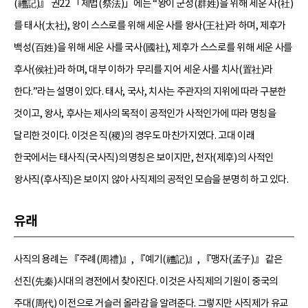
(禮記)』 권22 「제법(祭法)」에는 “왕이 군성(群姓)을 위해 세운 사(社)
를 태사(太社), 왕이 스스로를 위해 세운 사를 왕사(王社)라 하며, 제후가
백성(百姓)을 위해 세운 사를 국사(國社), 제후가 스스로를 위해 세운 사를
후사(侯社)라 하며, 대부 이하가 무리를 지어 세운 사를 치사(置社)라
한다.”라는 설명이 있다. 태사, 국사, 치사는 주관자의 지위에 따라 구분한
것이고, 왕사, 후사는 제사의 목적이 공적인가 사적인가에 따라 명칭을
달리한 것이다. 이것은 직(稷)의 경우도 마찬가지였다. 고대 이래
한국에서는 태사직(국사직)의 명칭은 보이지만, 천자(제후)의 사적인
왕사직(후사직)은 보이지 않아 사직제의 공적인 모습을 분명히 하고 있다.
유래
사직의 용례는 『주례(周禮)』, 『예기(禮記)』, 『맹자(孟子)』 같은
선진(先秦)시대의 경전에서 찾아진다. 이것은 사직제의 기원이 중국의
주대(周代) 이전으로 거슬러 올라감을 알려준다. 그렇지만 사직제가 유교