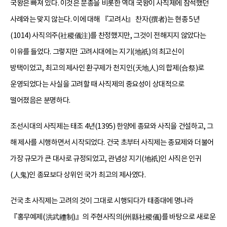
국왕은 빠져 있다. 이것은 문종을 비롯한 역대 국왕이 사직제에 참석했던
사례와는 맞지 않는다. 이에 대해 『고려사』 찬자(撰者)는 현종 5년
(1014) 사직의주(社稷儀注)를 찬정했지만, 그것이 전해지지 않았다는
이유를 들었다. 그렇지만 고려시대에는 지기(地祇)의 최고신이
방택이었고, 최고의 제사인 환구제가 천지인(天地人)의 합제(合祭)로
운영되었다는 사실을 고려할 때 사직제의 중요성이 상대적으로
떨어졌음은 분명하다.
조선시대의 사직제는 태조 4년(1395) 한양에 종묘와 사직을 건설하고, 그
해 제사를 시행하면서 시작되었다. 건국 초부터 사직제는 종묘제와 더불어
가장 규모가 큰 대사로 규정되었고, 관념상 지기(地祇)인 사직은 인귀
(人鬼)인 종묘보다 상위인 국가 최고의 제사였다.
건국 초 사직제는 고려의 것이 그대로 시행되다가 태종대에 명나라
『홍무예제(洪武禮制)』의 주현사직의(州縣社稷儀)를 바탕으로 새로운