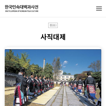
봄(春)
사직대제