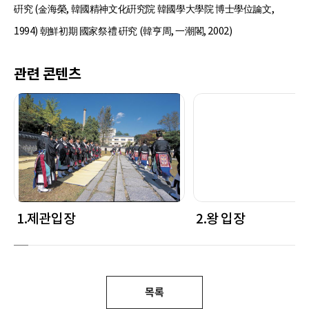
硏究 (金海榮, 韓國精神文化硏究院 韓國學大學院 博士學位論文,
1994) 朝鮮初期 國家祭禮 硏究 (韓亨周, 一潮閣, 2002)
관련 콘텐츠
1.제관입장
2.왕 입장
목록