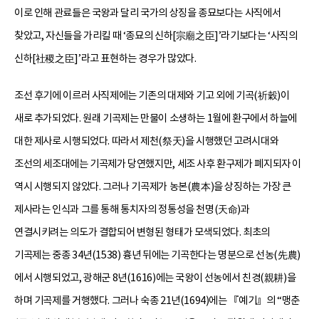
이로 인해 관료들은 국왕과 달리 국가의 상징을 종묘보다는 사직에서
찾았고, 자신들을 가리킬 때 ‘종묘의 신하[宗廟之臣]’라기보다는 ‘사직의
신하[社稷之臣]’라고 표현하는 경우가 많았다.
조선 후기에 이르러 사직제에는 기존의 대제와 기고 외에 기곡(祈穀)이
새로 추가되었다. 원래 기곡제는 만물이 소생하는 1월에 환구에서 하늘에
대한 제사로 시행되었다. 따라서 제천(祭天)을 시행했던 고려시대와
조선의 세조대에는 기곡제가 당연했지만, 세조 사후 환구제가 폐지되자 이
역시 시행되지 않았다. 그러나 기곡제가 농본(農本)을 상징하는 가장 큰
제사라는 인식과 그를 통해 통치자의 정통성을 천명(天命)과
연결시키려는 의도가 결합되어 변형된 형태가 모색되었다. 최초의
기곡제는 중종 34년(1538) 흉년 뒤에는 기곡한다는 명분으로 선농(先農)
에서 시행되었고, 광해군 8년(1616)에는 국왕이 선농에서 친경(親耕)을
하며 기곡제를 거행했다. 그러나 숙종 21년(1694)에는 『예기』의 “맹춘