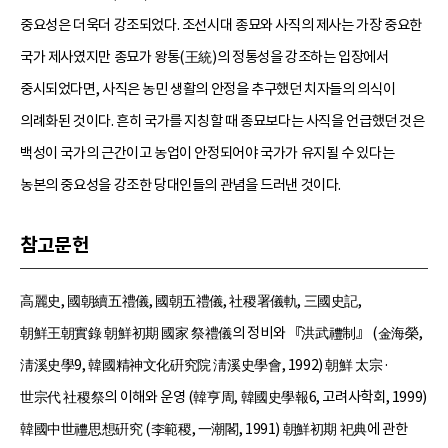
중요성은 더욱더 강조되었다. 조선시대 종묘와 사직의 제사는 가장 중요한
국가 제사였지만 종묘가 왕통(王統)의 정통성을 강조하는 입장에서
중시되었다면, 사직은 농민 생활의 안정을 추구했던 치자들의 의식이
의례화된 것이다. 흔히 국가를 지칭할 때 종묘보다는 사직을 언급했던 것은
백성이 국가의 근간이고 농업이 안정되어야 국가가 유지될 수 있다는
농본의 중요성을 강조한 당대인들의 관념을 드러낸 것이다.
참고문헌
高麗史, 國朝續五禮儀, 國朝五禮儀, 社稷署儀軌, 三國史記,
朝鮮王朝實錄 朝鮮初期 國家 祭禮儀의 정비와 『洪武禮制』 (金海榮,
淸溪史學9, 韓國精神文化硏究院 淸溪史學會, 1992) 朝鮮 太宗·
世宗代 社稷祭의 이해와 운영 (韓亨周, 韓國史學報6, 고려사학회, 1999)
韓國中世禮思想硏究 (李範稷, 一潮閣, 1991) 朝鮮初期 祀典에 관한