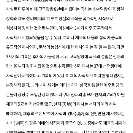
사실로 미루어볼 때 고국양왕 8년에 세웠다는 국사는 소수림왕 이후 왕권
강화와 제도 정비에 따라 계루부 왕실의 사직을 국가적인 사직으로
격상시켜 정비한 것으로 보인다. 이상에서 3세기 이후 고구려에서
사직제가 시행되었음을 알 수 있다. 그러나 제사의 내용과 형식이 중국의
유교적인 제사인지, 토착의 농업신에 대한 제사인지는 잘 알 수 없다. 다만
3세기의 기록은 후자의 가능성이 크고, 고국양왕대 국사의 설립은 전자의
형식을 보다 강화시켰을 것으로 추측된다. 신라에서는 37대 선덕왕대에
사직단이 세워졌다고 기록되어 있다. 이때의 사직제가 어떠한 형태인지는
분명하지 않다. 그러나 이 시기는 이미 신라가 삼국을 통일한 이후로 당의
문물이 상당수 도입된 상태였다. 더구나 신라의 종묘가 천자의 7묘가 아닌
제후의 5묘를 기반으로 했고, 천지(天地)의 제사는 천자의 예라 하여
배제하며, 제후의 격에 맞추어 사직과 경내(境內)의 산천만을 제사했다는
사신(史臣)의 평은 이때의 사직제가 중국의 것, 그 중에서도 제후의 체제에
기반했음을 말해준다. 백제의 사직에 대해서는 남은 기록이 없다. 그렇지만