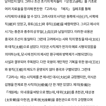
남아있지 않다. 그러나 조선 초기의 학자들이 『상정고금례』를 기초로
여러 자료들을 정리해 편찬한 『고려사』 「예지」 길례조를 통해
사직제의 내용을 알 수 있다. 고려시대의 사직은 동쪽에 사(社)가, 서쪽에
직(稷)이 있었고, 후토(后土)와 후직(后稷)을 배향하였다. 그리고 제사의
시기는 중춘과 중추의 상무일(上戊日)과 납일이었다. 이러한 내용은
중국과 조선이 동일하다. 그런데 고려에서는 사와 직의 명칭을 태사(太社)
와 태직(太稷)으로 삼았다. 이것은 사직제가 천자의 예로 시행되었음을
의미하는데, 당시에 천지의 제사인 환구제와 방택제가 시행되었다는
사실과 결부되어 주목된다. 다만 국왕의 개인적인 기복을 위한 왕사(王社)
와 왕직(王稷)의 제도가 운영되지 않아 중국과 구별되었다. 그런데
『고려사』에는 사직제를 큰 제사인 대사(大祀)로 규정했지만, 의식은
섭행을 전제로 한 사직의(社稷儀) 단 한 개만 있었다. 제의(祭儀)는
『개원례』의 내용을 바탕으로 했는데, 태위(太尉)를 초헌관, 태상경
(太常卿)을 아헌관, 광록경(光祿卿)을 종헌관으로 각각 규정했으며