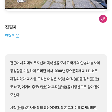
집필자
한형주
전근대 사회에서 토지신과 곡식신을 모시고 국가의 안녕과 농사의
풍성함을 기원하며 드리던 제사. 2000년 중요문화재 제111호로
지정되었다. 제사를 드리는 대상은 사(社)와 직(稷)을 정위(正位)
로 하고, 여기에 후토(后土)와 후직(后稷)을 배향신으로 삼아 같이
모신다.
사직(社稷)은 사와 직의 합성어이다. 직은 고대 이래로 재배되던