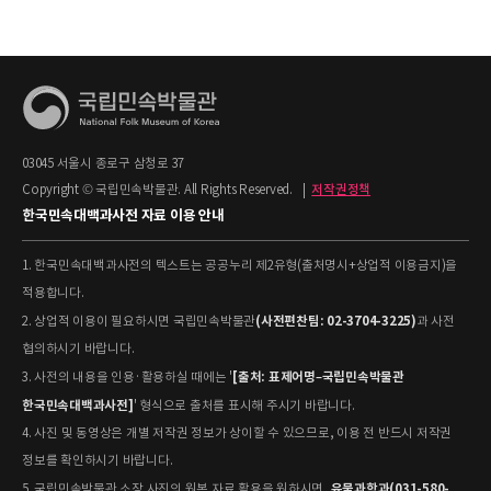
03045 서울시 종로구 삼청로 37
Copyright © 국립민속박물관. All Rights Reserved.
|
저작권정책
한국민속대백과사전 자료 이용 안내
1. 한국민속대백과사전의 텍스트는 공공누리 제2유형(출처명시+상업적 이용금지)을
적용합니다.
(사전편찬팀: 02-3704-3225)
2. 상업적 이용이 필요하시면 국립민속박물관
과 사전
협의하시기 바랍니다.
[출처: 표제어명–국립민속박물관
3. 사전의 내용을 인용·활용하실 때에는 '
한국민속대백과사전]
' 형식으로 출처를 표시해 주시기 바랍니다.
4. 사진 및 동영상은 개별 저작권 정보가 상이할 수 있으므로, 이용 전 반드시 저작권
정보를 확인하시기 바랍니다.
유물과학과(031-580-
5. 국립민속박물관 소장 사진의 원본 자료 활용을 원하시면,