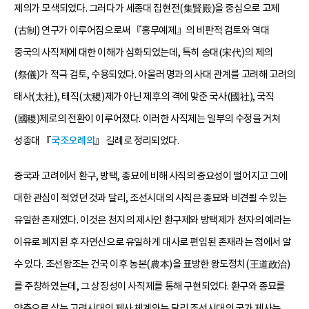
제의가 모색되었다. 그러다가 세종대 집현전(集賢殿)을 중심으로 고제
(古制) 연구가 이루어짐으로써 『홍무예제』의 비판적 검토와 역대
중국의 사직제에 대한 이해가 심화되었는데, 특히 송대(宋代)의 제의
(祭儀)가 적극 검토, 수용되었다. 아울러 명과의 사대 관계를 고려해 고려의
태사(太社), 태직(太稷)제가 아닌 제후의 격에 맞춘 국사(國社), 국직
(國稷)제로의 전환이 이루어졌다. 이러한 사직제는 일부의 수정을 거쳐
성종대 『
국조오례의
』 길례로 정리되었다.
중국과 고려에서 환구, 방택, 종묘에 비해 사직의 중요성이 떨어지고 그에
대한 관심이 적었던 것과 달리, 조선시대의 사직은 종묘와 비견될 수 있는
유일한 존재였다. 이것은 천지의 제사인 환구제와 방택제가 천자의 예라는
이유로 폐지된 후 자연신으로 유일하게 대사로 편입된 존재라는 점에서 알
수 있다. 조선왕조는 건국 이후 농본(農本)을 표방한 왕도정치(王道政治)
를 주창하였는데, 그 상징성이 사직제를 통해 구현되었다. 환구와 종묘를
양축으로 삼는 고려시대의 제사 체계와는 달리 조선시대의 국가 제사는