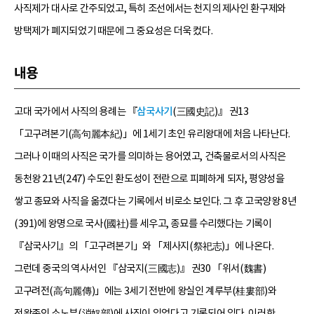
사직제가 대사로 간주되었고, 특히 조선에서는 천지의 제사인 환구제와
방택제가 폐지되었기 때문에 그 중요성은 더욱 컸다.
내용
고대 국가에서 사직의 용례는 『
삼국사기
(三國史記)』 권13
「고구려본기(高句麗本紀)」에 1세기 초인 유리왕대에 처음 나타난다.
그러나 이때의 사직은 국가를 의미하는 용어였고, 건축물로서의 사직은
동천왕 21년(247) 수도인 환도성이 전란으로 피폐하게 되자, 평양성을
쌓고 종묘와 사직을 옮겼다는 기록에서 비로소 보인다. 그 후 고국양왕 8년
(391)에 왕명으로 국사(國社)를 세우고, 종묘를 수리했다는 기록이
『삼국사기』의 「고구려본기」와 「제사지(祭祀志)」에 나온다.
그런데 중국의 역사서인 『삼국지(三國志)』 권30 「위서(魏書)
고구려전(高句麗傳)」에는 3세기 전반에 왕실인 계루부(桂婁部)와
전왕족인 소노부(消奴部)에 사직이 있었다고 기록되어 있다. 이러한