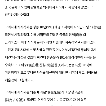
중국 문화의 도입이 활발했던 백제에서 사직제가 시행되지 않았다고
생각하기는 어렵다.
고려시대의 사직제는 성종 10년(991) 개경의 서쪽에 사직단이 영조(營造)
되면서 시작되었다. 이때 사직단의 건립은 중국의 당제(唐制)에
근거하였다. 이후 사직제는 제도적인 차원에서 지속적으로 시행되었다.
그런데 고려시대에는 몇 차례의 전란을 거치면서 사직단이 무너져 다시
재건하는 과정을 겪었다. 예컨대 현종 5년(1014)에 강감찬이 사직단을
수축하고 그 의주(儀註)를 찬정(撰定)한 것이나, 문종 6년(1052)에
거란의 침입으로 무너진 사직을 대신하여 개경 안 서쪽에 새로 사직단을
세운 것이 그 실례이다.
고려시대 사직제는 의종 때 최윤의(崔允儀)가 『상정고금례
(詳定古今禮)』 50권을 편찬한 것에 기반을 둔다. 현재 이 의주는