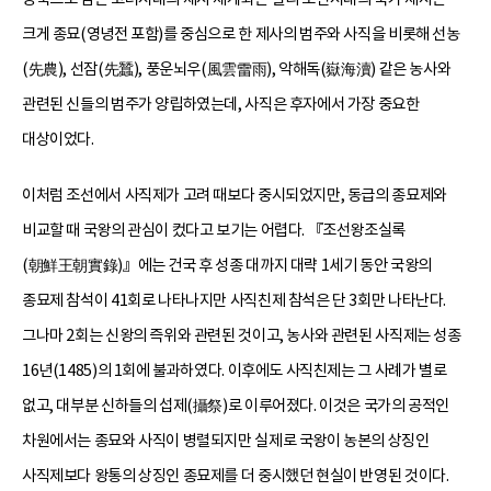
크게 종묘(영녕전 포함)를 중심으로 한 제사의 범주와 사직을 비롯해 선농
(先農), 선잠(先蠶), 풍운뇌우(風雲雷雨), 악해독(嶽海瀆) 같은 농사와
관련된 신들의 범주가 양립하였는데, 사직은 후자에서 가장 중요한
대상이었다.
이처럼 조선에서 사직제가 고려 때보다 중시되었지만, 동급의 종묘제와
비교할 때 국왕의 관심이 컸다고 보기는 어렵다. 『조선왕조실록
(朝鮮王朝實錄)』에는 건국 후 성종 대까지 대략 1세기 동안 국왕의
종묘제 참석이 41회로 나타나지만 사직친제 참석은 단 3회만 나타난다.
그나마 2회는 신왕의 즉위와 관련된 것이고, 농사와 관련된 사직제는 성종
16년(1485)의 1회에 불과하였다. 이후에도 사직친제는 그 사례가 별로
없고, 대부분 신하들의 섭제(攝祭)로 이루어졌다. 이것은 국가의 공적인
차원에서는 종묘와 사직이 병렬되지만 실제로 국왕이 농본의 상징인
사직제보다 왕통의 상징인 종묘제를 더 중시했던 현실이 반영된 것이다.