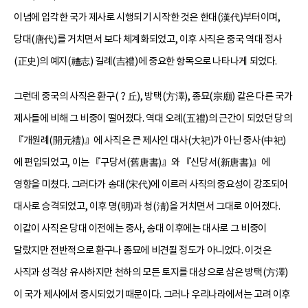
이념에 입각한 국가 제사로 시행되기 시작한 것은 한대(漢代)부터이며,
당대(唐代)를 거치면서 보다 체계화되었고, 이후 사직은 중국 역대 정사
(正史)의 예지(禮志) 길례(吉禮)에 중요한 항목으로 나타나게 되었다.
그런데 중국의 사직은 환구(？丘), 방택(方澤), 종묘(宗廟) 같은 다른 국가
제사들에 비해 그 비중이 떨어졌다. 역대 오례(五禮)의 근간이 되었던 당의
『개원례(開元禮)』에 사직은 큰 제사인 대사(大祀)가 아닌 중사(中祀)
에 편입되었고, 이는 『구당서(舊唐書)』와 『신당서(新唐書)』에
영향을 미쳤다. 그러다가 송대(宋代)에 이르러 사직의 중요성이 강조되어
대사로 승격되었고, 이후 명(明)과 청(淸)을 거치면서 그대로 이어졌다.
이같이 사직은 당대 이전에는 중사, 송대 이후에는 대사로 그 비중이
달랐지만 전반적으로 환구나 종묘에 비견될 정도가 아니었다. 이것은
사직과 성격상 유사하지만 천하의 모든 토지를 대상으로 삼은 방택(方澤)
이 국가 제사에서 중시되었기 때문이다. 그러나 우리나라에서는 고려 이후