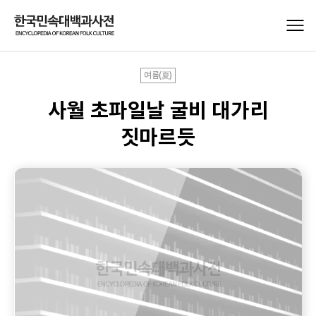
여름(夏)
사월 초파일날 굴비 대가리
짓마르듯