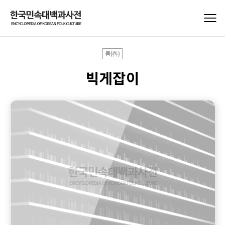
봄(春)
빅게잡이