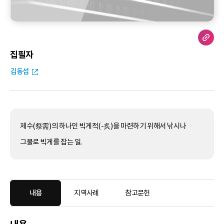
집필자
김동섭
제수(祭需)의 하나인 빅게적(-炙)을 마련하기 위해서 낚시나
그물로 빅게를 잡는 일.
내용
지역사례
참고문헌