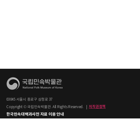
03045 서울시 종로구 삼청로 37
Copyright © 국립민속박물관. All Rights Reserved.
|
저작권정책
한국민속대백과사전 자료 이용 안내
1. 한국민속대백과사전의 텍스트는 공공누리 제2유형(출처명시+상업적 이용금지)을
적용합니다.