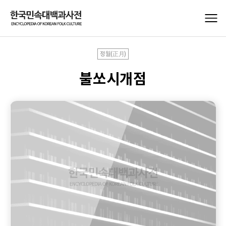
정월(正月)
불쏘시개점