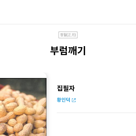
정월(正月)
부럼깨기
집필자
황인덕