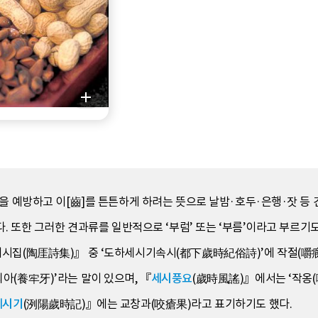
을 예방하고 이[齒]를 튼튼하게 하려는 뜻으로 날밤·호두·은행·잣 등 
. 또한 그러한 견과류를 일반적으로 ‘부럼’ 또는 ‘부름’이라고 부르기도
애시집(陶厓詩集)』 중 ‘도하세시기속시(都下歲時紀俗詩)’에 작절(嚼癤
아(養牢牙)’라는 말이 있으며, 『
세시풍요
(歲時風謠)』에서는 ‘작옹(
세시기
(洌陽歲時記)』에는 교창과(咬瘡果)라고 표기하기도 했다.