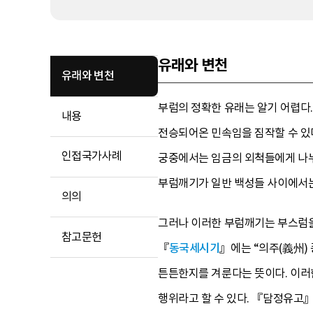
유래와 변천
유래와 변천
부럼의 정확한 유래는 알기 어렵다
내용
전승되어온 민속임을 짐작할 수 있다
인접국가사례
궁중에서는 임금의 외척들에게 나누
부럼깨기가 일반 백성들 사이에서는
의의
그러나 이러한 부럼깨기는 부스럼을
참고문헌
『
동국세시기
』에는 “의주(義州)
튼튼한지를 겨룬다는 뜻이다. 이러
행위라고 할 수 있다. 『담정유고』