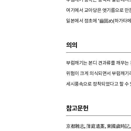
여기에서 교아당은 엿기름으로 만든
일본에서 정초에 ‘齒固め(하가타메)
의의
부럼깨기는 본디 견과류를 깨무는 
위험이 크게 의식되면서 부럼깨기라
세시풍속으로 정착되었다고 할 수 
참고문헌
京都雜志, 藫庭遺藁, 東國歲時記,