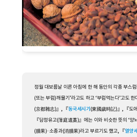
정월 대보름날 이른 아침에 한 해 동안의 각종 부스럼
(또는 부럼)깨물기’라고도 하고 ‘부럼먹는다’고도 한다
(京都雜志)』, 『
동국세시기
(東國歲時記)』, 『도
『담정유고(藫庭遺藁)』에는 이와 비슷한 뜻의 ‘양뇌
(腫果)·소종과(消腫果)라고 부르기도 했고, 『
열양