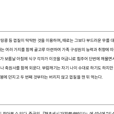
땅콩 등 껍질이 딱딱한 것을 이용하며, 때로는 그보다 부드러운 무를 
대개는 여러 가지를 함께 골고루 마련하여 가족 구성원의 능력과 취향에 
가 보름날 아침에 식구 각자가 이것을 어금니로 힘주어 단번에 깨물면서 
이나 축원사를 함께 외운다. 부럼깨기는 자기 나이 수대로 하기도 하지만 
붕에 던지고 두 번째 것부터는 버리지 않고 껍질을 깬 뒤 먹는다.
 찾아볼 수 있다. 중국의 『형초세시기(荊楚歲時記)』에 설날에 “도소