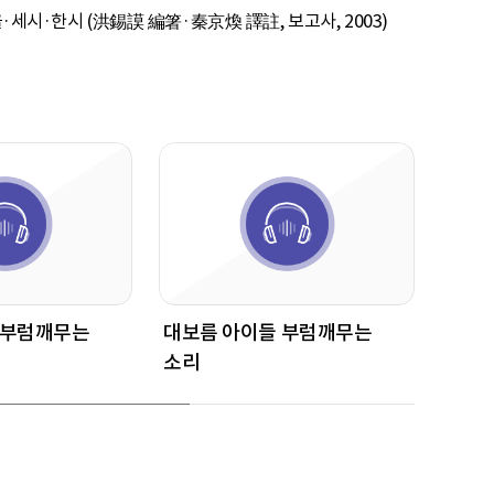
·세시·한시 (洪錫謨 編箸·秦京煥 譯註, 보고사, 2003)
 부럼깨무는
대보름 아이들 부럼깨무는
대보름
소리
소리