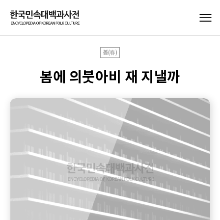
봄(春)
봄에 의붓아비 재 지낼까