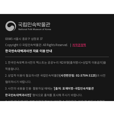
03045 서울시 종로구 삼청로 37
Copyright © 국립민속박물관. All Rights Reserved.
|
저작권정책
한국민속대백과사전 자료 이용 안내
1. 한국민속대백과사전의 텍스트는 공공누리 제2유형(출처명시+상업적 이용금지)을
적용합니다.
(사전편찬팀: 02-3704-3225)
2. 상업적 이용이 필요하시면 국립민속박물관
과 사전
협의하시기 바랍니다.
[출처: 표제어명–국립민속박물관
3. 사전의 내용을 인용·활용하실 때에는 '
한국민속대백과사전]
' 형식으로 출처를 표시해 주시기 바랍니다.
4. 사진 및 동영상은 개별 저작권 정보가 상이할 수 있으므로, 이용 전 반드시 저작권
정보를 확인하시기 바랍니다.