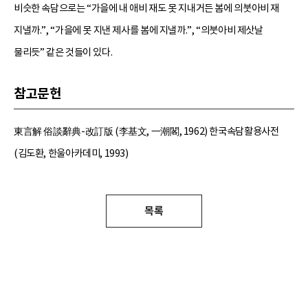
비슷한 속담으로는 “가을에 내 애비 재도 못 지내거든 봄에 의붓아비 재
지낼까.”, “가을에 못 지낸 제사를 봄에 지낼까.”, “의붓아비 제삿날
물리듯” 같은 것들이 있다.
참고문헌
東言解 俗談辭典-改訂版 (李基文, 一潮閣, 1962) 한국속담활용사전
(김도환, 한울아카데미, 1993)
목록