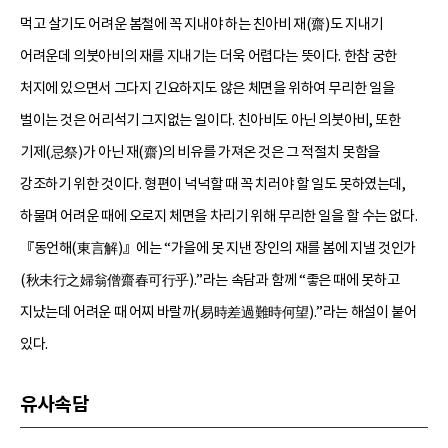
먹고 살기도 어려운 봄철에 꼭 지내야 하는 친아비 재(齋)도 지내기
어려운데 의붓아비의 재를 지내기는 더욱 어렵다는 뜻이다. 한참 궁한
처지에 있으면서 그다지 긴요하지도 않은 체면을 위하여 무리한 일을
벌이는 것은 어리석기 그지없는 일이다. 친아비도 아닌 의붓아비, 또한
기제(忌祭)가 아닌 재(齋)의 비유를 가져온 것은 그 적절치 못함을
강조하기 위한 것이다. 형편이 넉넉할 때 꼭 치러야 할 일도 못하였는데,
하물며 어려운 때에 오로지 체면을 차리기 위해 무리한 일을 할 수는 없다.
『동언해(東言解)』에는 “가을에 못 지낸 장인의 재를 봄에 지낼 것인가
(秋未行之婦翁僧齋春可行乎).”라는 속담과 함께 “좋은 때에 못하고
지났는데 어려운 때 어찌 바랄까(易時差過難時何望).”라는 해설이 붙어
있다.
유사속담