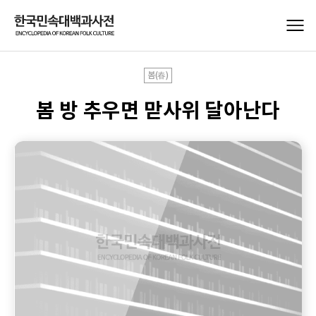
봄(春)
봄 방 추우면 맏사위 달아난다