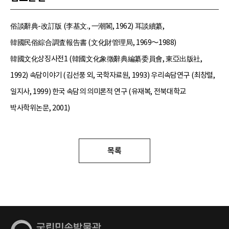
俗談辭典-改訂版 (李基文., 一潮閣, 1962) 耳談續纂,
韓國民俗綜合調査報告書 (文化財管理局, 1969～1988)
韓國文化상징사전1 (韓國文化象徵辭典編纂委員會, 東亞出版社,
1992) 속담이야기 (김선풍 외, 국학자료원, 1993) 우리속담연구 (최창렬,
일지사, 1999) 한국 속담의 의미론적 연구 (유재복, 전북대학교
박사학위논문, 2001)
목록