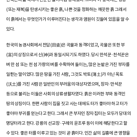
(또는 재복)을 탄생시키는 좋은 흙, 나쁜 것을 정화하는 깨끗한 흙 그래서
이 흙에서는 무엇인가가 이루어진다는 생각과 염원이 깃들여 있음을 알 수
있다.
한국의 농경사회에서 전답(田畓)은 곡물과 동격이었고, 곡물은 또한 부
(富)의 상징으로서 신(神)과 동일시되기도 하였다. 당시 만석꾼·천석꾼은
벼 만 섬 또는 천 섬 가량의 벼를 수확하여 들이는, 많은 논밭은 가진 부자를
일컫는 말이었다. 많은 땅을 가진 사람, 그것도 박토(薄土)가 아닌 옥토
(沃土)를 가진 사람은 일반인의 부러움의 대상자였으며, 장자·만석꾼
등으로 불리는 이들은 사회의 상류생활자였다. 흙은 이러한 부와 동격인
땅의 상징이다. 한편 사람이 집을 짓고 사는 데에도 터가 좋아야 하고 터가
좋아야 부귀를 얻는다고 한다. 그래서 큰 부자인 장자 집터는 모두가 당대의
명당터라고 한다. 강릉의 선교장·구례의 운조루 등이 이에 해당한다고 할
수 있다. 좋은 터를 이루고 있는 것이 곧 흙이다. 인간 삶의 길흉에 큰 영향을