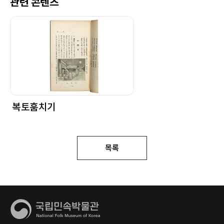
관련 콘텐츠
복토훔치기
목록