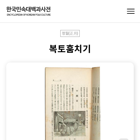
정월(正月)
복토훔치기