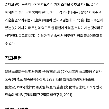
준다고 믿는 음택지나 양택지도 여러 가지 조건을 갖추고 지세도 좋아야
하지만 그 흙이 또한 좋아야 한다. 그리고 각 가정에서는 집안을 지켜주고
가운을 일으켜주는 가신(家神)들이 있다고 믿는데 터, 즉 흙에는 터주신이
있는 것이어서 이 터주신의 덕으로 한 집안이 재복을 누리며 사는 것이라고
생각한다. 복토훔치기는 이러한 관념 속에서 이루어진 정초 풍속이라고 할
수 있다.
참고문헌
韓國民俗綜合調査報告書-全羅南道 編 (文化財管理局, 1969) 명절과
풍속 (이석호, 민족문화추진회, 1983) 韓國歲時風俗硏究 (任東權,
集文堂, 1985) 北韓民俗 綜合調査 報告書 (文化財管理局, 1997) 한국
민속의 세계5 (고려대학교 민족문화연구원, 2001)