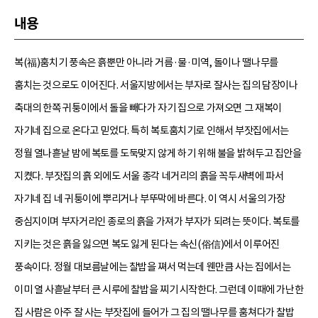
내용
복(福)훔치기 풍속은 흙뿐만 아니라 거름·물·미역, 돌이나 땔나무를
훔치는 것으로도 이어진다. 서울지방에서는 부자로 잘사는 집의 담장이나
축대의 한쪽 귀퉁이에서 돌을 빼다가 자기 집으로 가져오면 그 재복이
자기네 집으로 온다고 믿었다. 특히 복토훔치기로 인해서 부잣집에서는
정월 열나흗날 밤에 복토를 도둑맞지 않게 하기 위해 불을 밝혀두고 집안을
지켰다. 부잣집의 흙 외에도 서울 종각 네거리의 흙을 꼭두새벽에 파서
자기네 집 네 귀퉁이에 뿌리거나 부뚜막에 바른다. 이 역시 서울의 가장
중심지이며 부자거리인 종로의 흙을 가져가 부자가 되려는 뜻이다. 복토를
지키는 것은 흙을 잃으면 복도 잃게 된다는 속신(俗信)에서 이루어진
풍속이다. 정월 대보름날에는 찰밥을 쪄서 먹는데 웬만큼 사는 집에서는
이미 열 사흗날부터 큰 시루에 찰밥을 찌기 시작한다. 그런데 이때에 가난한
집 사람은 아주 잘 사는 부잣집에 들어가 그 집의 땔나무를 훔쳐다가 찰밥