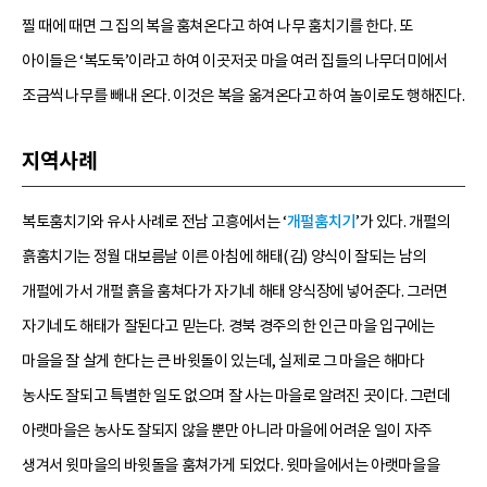
찔 때에 때면 그 집의 복을 훔쳐온다고 하여 나무 훔치기를 한다. 또
아이들은 ‘복도둑’이라고 하여 이곳저곳 마을 여러 집들의 나무더미에서
조금씩 나무를 빼내 온다. 이것은 복을 옮겨온다고 하여 놀이로도 행해진다.
지역사례
복토훔치기와 유사 사례로 전남 고흥에서는 ‘
개펄훔치기
’가 있다. 개펄의
흙훔치기는 정월 대보름날 이른 아침에 해태(김) 양식이 잘되는 남의
개펄에 가서 개펄 흙을 훔쳐다가 자기네 해태 양식장에 넣어준다. 그러면
자기네도 해태가 잘된다고 믿는다. 경북 경주의 한 인근 마을 입구에는
마을을 잘 살게 한다는 큰 바윗돌이 있는데, 실제로 그 마을은 해마다
농사도 잘되고 특별한 일도 없으며 잘 사는 마을로 알려진 곳이다. 그런데
아랫마을은 농사도 잘되지 않을 뿐만 아니라 마을에 어려운 일이 자주
생겨서 윗마을의 바윗돌을 훔쳐가게 되었다. 윗마을에서는 아랫마을을