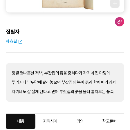
집필자
하효길
정월 열나흗날 저녁, 부잣집의 흙을 훔쳐다가 자기네 집 마당에
뿌리거나 부뚜막에 발라놓으면 부잣집의 복이 흙과 함께 따라와서
자기네도 잘 살게 된다고 믿어 부잣집의 흙을 몰래 훔쳐오는 풍속.
내용
지역사례
의의
참고문헌