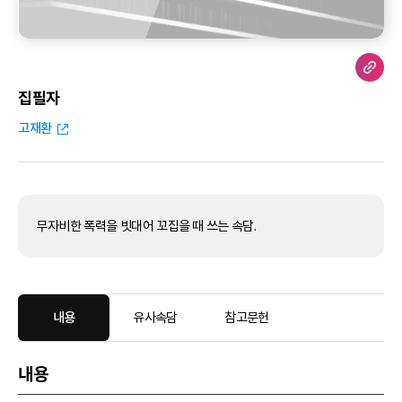
집필자
고재환
무자비한 폭력을 빗대어 꼬집을 때 쓰는 속담.
내용
유사속담
참고문헌
내용