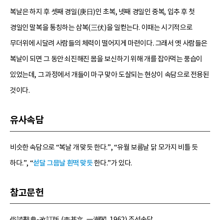
복날은 하지 후 셋째 경일(庚日)인 초복, 넷째 경일인 중복, 입추 후 첫
경일인 말복을 통칭하는 삼복(三伏)을 일컫는다. 이때는 시기적으로
무더위에 시달려 사람들의 체력이 떨어지게 마련이다. 그래서 옛 사람들은
복날이 되면 그 동안 쇠진해진 몸을 보신하기 위해 개를 잡아먹는 풍습이
있었는데, 그 과정에서 개들이 마구 맞아 도살되는 현상이 속담으로 전용된
것이다.
유사속담
비슷한 속담으로 “복날 개 맞듯 한다.”, “유월 보름날 닭 모가지 비틀 듯
하다.”, “
섣달 그믐날 흰떡 맞듯
한다.”가 있다.
참고문헌
俗談辭典-改訂版 (李基文, 一潮閣, 1962) 조선속담