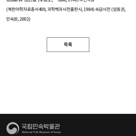
(북한어학자료총서409, 과학백과사전출판사, 1984) 속담사전 (임동권,
민속원, 2002)
목록