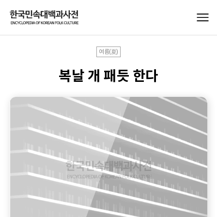
여름(夏)
복날 개 패듯 한다