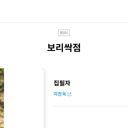
봄(春)
보리싹점
집필자
이찬욱