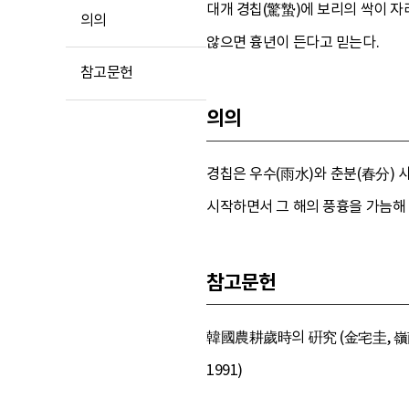
대개 경칩(驚蟄)에 보리의 싹이 자
의의
않으면 흉년이 든다고 믿는다.
참고문헌
의의
경칩은 우수(雨水)와 춘분(春分) 
시작하면서 그 해의 풍흉을 가늠해
참고문헌
韓國農耕歲時의 硏究 (金宅圭, 嶺南
1991)