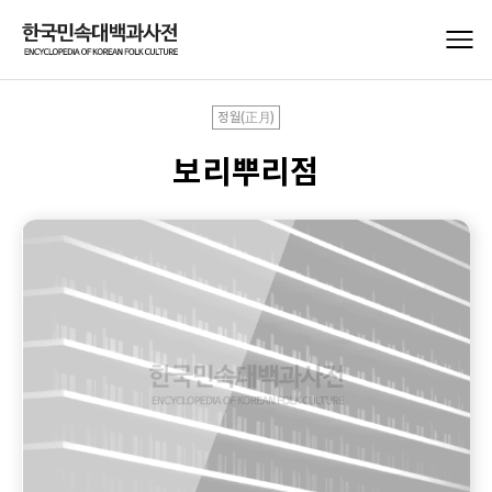
정월(正月)
보리뿌리점