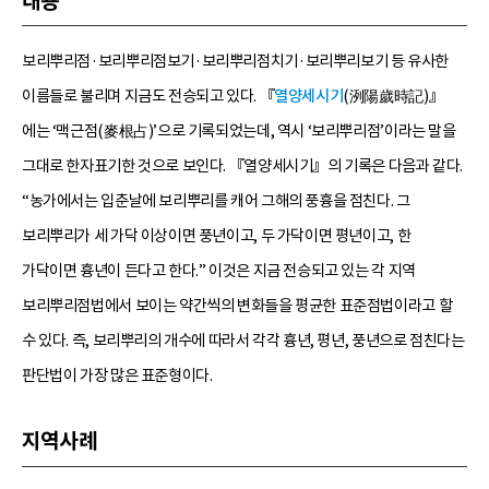
내용
보리뿌리점·보리뿌리점보기·보리뿌리점치기·보리뿌리보기 등 유사한
이름들로 불리며 지금도 전승되고 있다. 『
열양세시기
(洌陽歲時記)』
에는 ‘맥근점(麥根占)’으로 기록되었는데, 역시 ‘보리뿌리점’이라는 말을
그대로 한자표기한 것으로 보인다. 『열양세시기』의 기록은 다음과 같다.
“농가에서는 입춘날에 보리뿌리를 캐어 그해의 풍흉을 점친다. 그
보리뿌리가 세 가닥 이상이면 풍년이고, 두 가닥이면 평년이고, 한
가닥이면 흉년이 든다고 한다.” 이것은 지금 전승되고 있는 각 지역
보리뿌리점법에서 보이는 약간씩의 변화들을 평균한 표준점법이라고 할
수 있다. 즉, 보리뿌리의 개수에 따라서 각각 흉년, 평년, 풍년으로 점친다는
판단법이 가장 많은 표준형이다.
지역사례