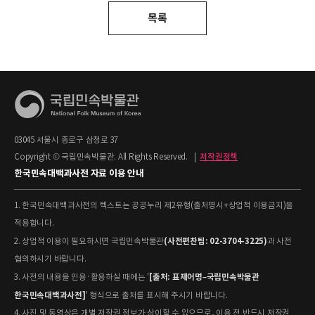
목록
03045 서울시 종로구 삼청로 37
Copyright © 국립민속박물관. All Rights Reserved.
|
저작권정책
한국민속대백과사전 자료 이용 안내
1. 한국민속대백과사전의 텍스트는 공공누리 제2유형(출처명시+상업적 이용금지)을
적용합니다.
(사전편찬팀: 02-3704-3225)
2. 상업적 이용이 필요하시면 국립민속박물관
과 사전
협의하시기 바랍니다.
[출처: 표제어명–국립민속박물관
3. 사전의 내용을 인용·활용하실 때에는 '
한국민속대백과사전]
' 형식으로 출처를 표시해 주시기 바랍니다.
4. 사진 및 동영상은 개별 저작권 정보가 상이할 수 있으므로, 이용 전 반드시 저작권