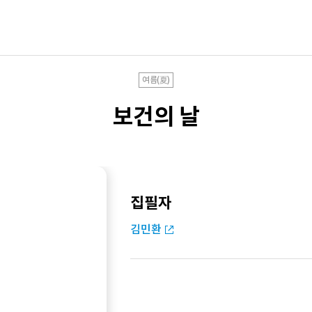
여름(夏)
보건의 날
집필자
김민환