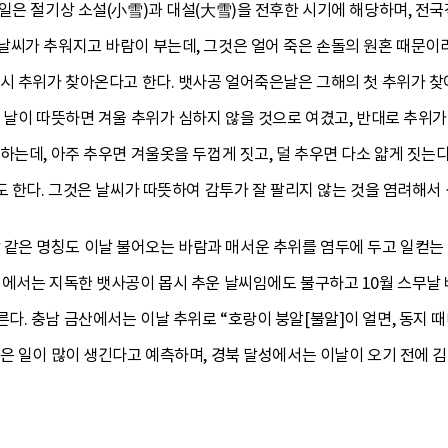
일은 절기상 소설(小雪)과 대설(大雪)을 전후한 시기에 해당하며, 전
씨가 추워지고 바람이 부는데, 그것은 얼어 죽은 손돌의 원혼 때문이라
시 추위가 찾아온다고 한다. 뱃사공 얼어죽은날은 그해의 첫 추위가 찾
 날이 따뜻하면 겨울 추위가 심하지 않을 것으로 여겼고, 반대로 추위가
하는데, 아주 추우면 겨울옷을 두껍게 짓고, 덜 추우면 다소 얇게 짓는
도 한다. 그것은 날씨가 따뜻하여 감투가 잘 팔리지 않는 것을 염려해서 
은 명칭도 이날 불어오는 바람과 매서운 추위를 염두에 두고 일컫는 
위에서는 지독한 뱃사공이 몹시 추운 날씨임에도 불구하고 10월 스무날
. 충남 금산에서는 이날 추위로 “호랑이 붕알[불알]이 얼면, 동지 때
은 일이 많이 생긴다고 예측하며, 경북 달성에서는 이날이 오기 전에 김