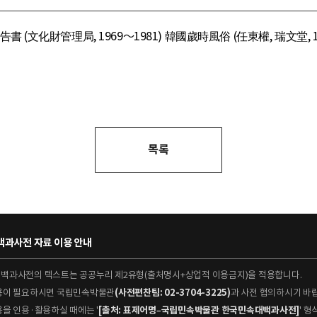
文化財管理局, 1969～1981) 韓國歲時風俗 (任東權, 瑞文堂, 19
목록
과사전 자료 이용 안내
대백과사전의 텍스트는 공공누리 제2유형(출처명시+상업적 이용금지)을 적용합니다.
이용이 필요하시면 국립민속박물관
(사전편찬팀: 02-3704-3225)
과 사전 협의하시기 바
용을 인용·활용하실 때에는 '
[출처: 표제어명–국립민속박물관 한국민속대백과사전]
' 