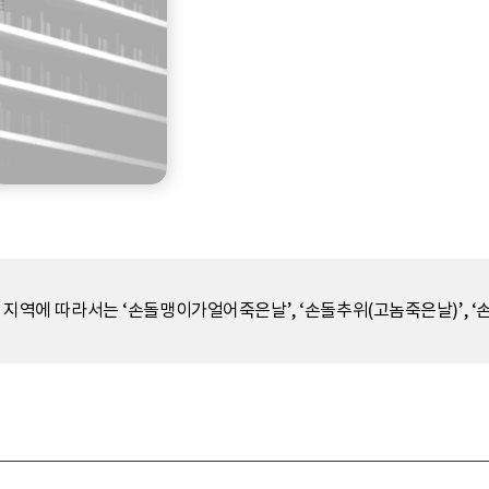
. 지역에 따라서는 ‘손돌맹이가얼어죽은날’, ‘손돌추위(고놈죽은날)’, 