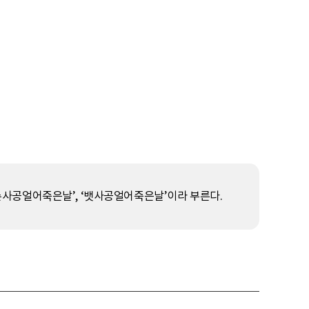
‘손사공얼어죽은날’, ‘뱃사공얼어죽은날’이라 부른다.