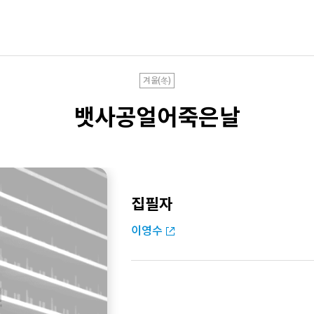
겨울(冬)
뱃사공얼어죽은날
집필자
이영수