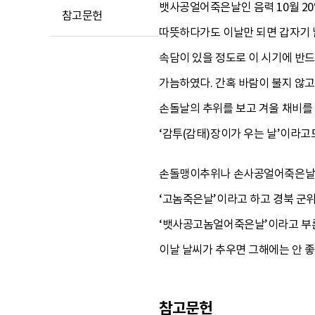
뱃사공얼어죽은날인 음력 10월 20
참고문헌
따뜻하다가도 이날만 되면 갑자기 날
속담이 있을 정도로 이 시기에 반드
가늠하였다. 간혹 바람이 불지 않고
손돌날의 추위를 보고 겨울 채비를 
‘감투(감태)장이가 우는 날’이라고
손돌맹이추위나 손사공얼어죽은날 같
‘고놈죽은날’이라고 하고 경북 군
‘뱃사공고놈얼어죽은날’이라고 부른다
이날 날씨가 추우면 그해에는 안 좋
참고문헌