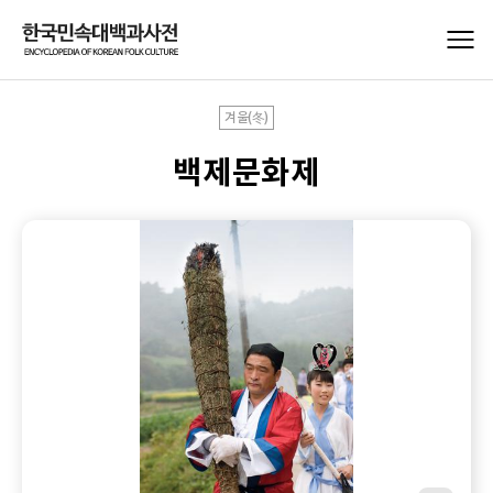
겨울(冬)
백제문화제