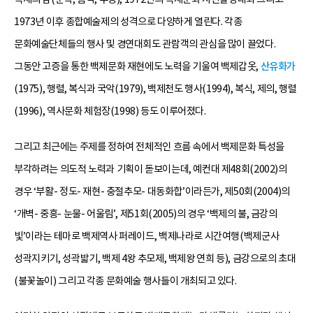
1973년 이후 종합예술제의 성격으로 다양하게 열린다. 각종
문화예술단체들의 행사 및 경연대회도 관람객의 관심을 많이 끌었다.
그동안 고증을 통한 백제문화 재현에도 노력을 기울여 백제갑옷,
산유화가
(1975), 행렬, 복식과 국악(1979), 백제천도 행사(1994), 복식, 제의, 행렬
(1996), 역사문화 체험장(1998) 등도 이루어졌다.
그리고 최근에는 주제를 정하여 전체적인 흐름 속에서 백제문화 특성을
부각하려는 의도적 노력과 기획이 돋보이는데, 예컨대 제48회(2002)의
경우 ‘부활- 정도- 재현- 충절추모- 대동화합’이라든가, 제50회(2004)의
‘개벽- 중흥- 눈물- 어울림’, 제51회(2005)의 경우 ‘백제의 불, 금강의
빛’이라는 테마로 백제역사 퍼레이드, 백제나라로 시간여행(백제군사
성곽지키기, 성곽밟기, 백제 4왕 추모제, 백제왕 연희 등), 금강으로의 초대
(불꽃놀이) 그리고 각종 문화예술 행사들이 개최되고 있다.