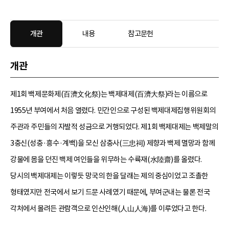
개관
내용
참고문헌
개관
제1회 백제문화제(百濟文化祭)는 백제대제(百濟大祭)라는 이름으로
1955년 부여에서 처음 열렸다. 민간인으로 구성된 백제대제집행위원회의
주관과 주민들의 자발적 성금으로 거행되었다. 제1회 백제대제는 백제말의
3충신(성충·흥수·계백)을 모신 삼충사(三忠祠) 제향과 백제 멸망과 함께
강물에 몸을 던진 백제 여인들을 위무하는 수륙재(水陸齋)를 올렸다.
당시의 백제대제는 이렇듯 망국의 한을 달래는 제의 중심이었고 조촐한
형태였지만 전국에서 보기 드문 사례였기 때문에, 부여군내는 물론 전국
각처에서 몰려든 관람객으로 인산인해(人山人海)를 이루었다고 한다.