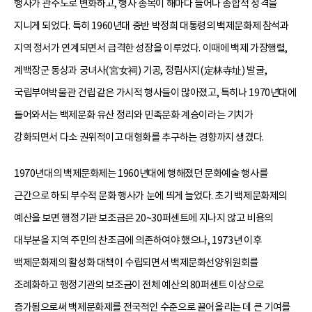
행사가 관주도로 변화하고, 행사 종목이 해마다 늘어나 종합적 성격을
지니게 되었다. 특히 1960년대 중반 박정희 대통령의 백제문화제 참석과
지역 정서가 연계되면서 급격한 성장을 이루었다. 이때에 백제 가장행렬,
계백장군 동상과 궁녀사(宮女祠) 기공, 정림사지(定林寺址) 발굴,
국립부여박물관 건립 같은 가시적 행사들이 많아졌고, 특히나 1970년대에
들어와서는 백제문화 유산 정리와 민족문화 계승이라는 기치가
강화되면서 다소 권위적이고 대형화를 추구하는 경향까지 생겼다.
1970년대의 백제문화제는 1960년대에 행해졌던 문화예술 행사를
근간으로 하되 부수적 문화 행사가 눈에 띄게 늘었다. 초기 백제문화제의
예산을 보면 행정기관 보조금은 20~30퍼센트에 지나지 않고 비용의
대부분을 지역 주민의 찬조금에 의존하여야 했으나, 1973년 이후
백제문화제의 활성화 대책이 수립되면서 백제문화선양위원회를
조례화하고 행정기관의 보조금이 전체 예산의 80퍼센트 이상으로
증가됨으로써 백제문화제를 전국적인 수준으로 끌어올리는 데 큰 기여를