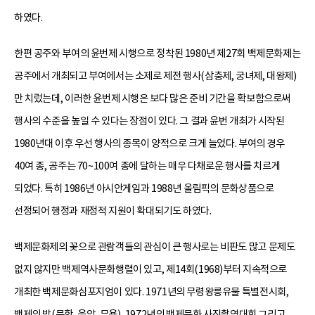
하였다.
한편 공주와 부여의 윤번제 시행으로 정착된 1980년 제27회 백제문화제는
공주에서 개최되고 부여에서는 소제로 제전 행사(삼충제, 궁녀제, 대왕제)
만 치렀는데, 이러한 윤번제 시행은 보다 많은 준비 기간을 확보함으로써
행사의 수준을 높일 수 있다는 장점이 있다. 그 결과 윤번 개최가 시작된
1980년대 이후 우선 행사의 종목이 양적으로 크게 늘었다. 부여의 경우
40여 종, 공주는 70~100여 종에 달하는 매우 다채로운 행사를 치르게
되었다. 특히 1986년 아시안게임과 1988년 올림픽의 문화상품으로
선정되어 행정과 재정적 지원이 확대되기도 하였다.
백제문화제의 꽃으로 관람객들의 관심이 큰 행사로는 비판도 많고 문제도
없지 않지만 백제역사문화행렬이 있고, 제14회(1968)부터 지속적으로
개최한 백제문화심포지엄이 있다. 1971년의 무령왕릉유물 특별전시회,
백제의 밤(문학, 음악, 무용), 1972년의 백제문화 사진촬영대회 그리고