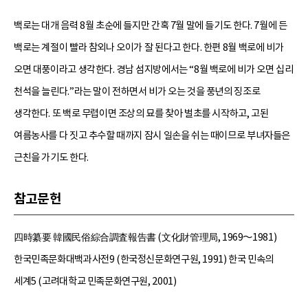
백로는 대개 음력 8월 초순에 들지만 간혹 7월 말에 들기도 한다. 7월에 든
백로는 계절이 빨라 참외나 오이가 잘 된다고 한다. 한편 8월 백로에 비가
오면 대풍이라고 생각한다. 경남 섬지방에서는 “8월 백로에 비가 오면 십리
천석을 늘린다.”라는 말이 전하면서 비가 오는 것을 풍년의 징조로
생각한다. 또 백로 무렵이면 조상의 묘를 찾아 벌초를 시작하고, 고된
여름농사를 다 짓고 추수할 때까지 잠시 일손을 쉬는 때이므로 부녀자들은
근친을 가기도 한다.
참고문헌
四時纂要 韓國民俗綜合調査報告書 (文化財管理局, 1969～1981)
한국민족문화대백과사전9 (한국정신문화연구원, 1991) 한국 민속의
세계5 (고려대학교 민족문화연구원, 2001)