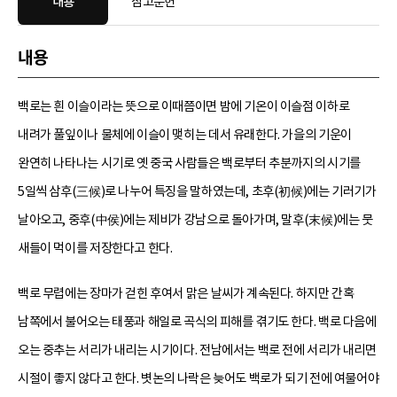
내용
참고문헌
내용
백로는 흰 이슬이라는 뜻으로 이때쯤이면 밤에 기온이 이슬점 이하로
내려가 풀잎이나 물체에 이슬이 맺히는 데서 유래한다. 가을의 기운이
완연히 나타나는 시기로 옛 중국 사람들은 백로부터 추분까지의 시기를
5일씩 삼후(三候)로 나누어 특징을 말하였는데, 초후(初候)에는 기러기가
날아오고, 중후(中侯)에는 제비가 강남으로 돌아가며, 말후(末候)에는 뭇
새들이 먹이를 저장한다고 한다.
백로 무렵에는 장마가 걷힌 후여서 맑은 날씨가 계속된다. 하지만 간혹
남쪽에서 불어오는 태풍과 해일로 곡식의 피해를 겪기도 한다. 백로 다음에
오는 중추는 서리가 내리는 시기이다. 전남에서는 백로 전에 서리가 내리면
시절이 좋지 않다고 한다. 볏논의 나락은 늦어도 백로가 되기 전에 여물어야