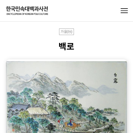
가을(秋)
백로