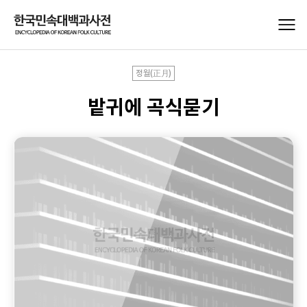
정월(正月)
밭귀에 곡식묻기