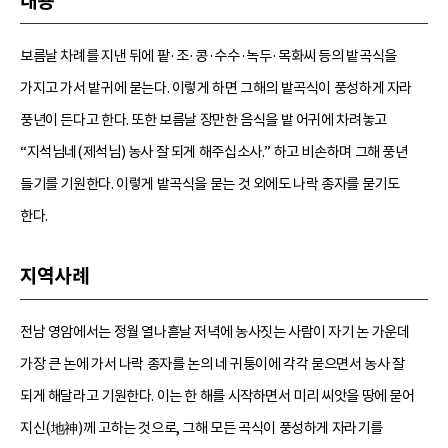
내용
보름날 차례를 지낸 뒤에 팥·조·콩·수수·녹두·목화씨 등의 밭곡식을
가지고 가서 밭귀에 묻는다. 이렇게 하면 그해의 밭곡식이 풍성하게 자라
풍년이 든다고 한다. 또한 보름날 장만한 음식을 밭 어귀에 차려놓고
“지석님네(제석님) 농사 잘 되게 해주십소사.” 하고 비손하며 그해 풍년
들기를 기원한다. 이렇게 밭곡식을 묻는 것 외에도 나락 종자를 묻기도
한다.
지역사례
전남 영암에서는 정월 열나흗날 저녁에 농사짓는 사람이 자기 논 가운데
가장 큰 논에 가서 나락 종자를 논의 네 귀퉁이에 각각 묻으면서 농사 잘
되게 해달라고 기원한다. 이는 한 해를 시작하면서 미리 씨앗을 땅에 묻어
지신(地神)께 고하는 것으로, 그해 모든 곡식이 풍성하게 자라기를