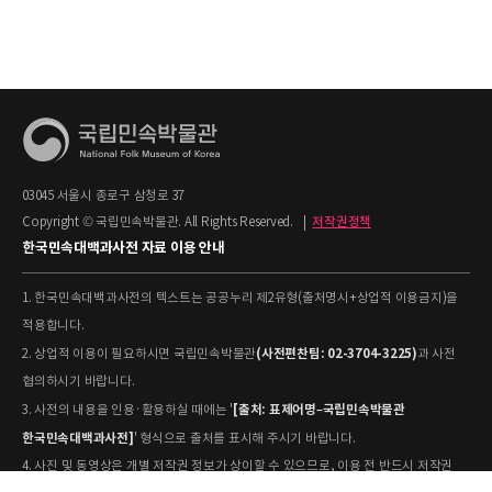
03045 서울시 종로구 삼청로 37
Copyright © 국립민속박물관. All Rights Reserved.
|
저작권정책
한국민속대백과사전 자료 이용 안내
1. 한국민속대백과사전의 텍스트는 공공누리 제2유형(출처명시+상업적 이용금지)을
적용합니다.
(사전편찬팀: 02-3704-3225)
2. 상업적 이용이 필요하시면 국립민속박물관
과 사전
협의하시기 바랍니다.
[출처: 표제어명–국립민속박물관
3. 사전의 내용을 인용·활용하실 때에는 '
한국민속대백과사전]
' 형식으로 출처를 표시해 주시기 바랍니다.
4. 사진 및 동영상은 개별 저작권 정보가 상이할 수 있으므로, 이용 전 반드시 저작권