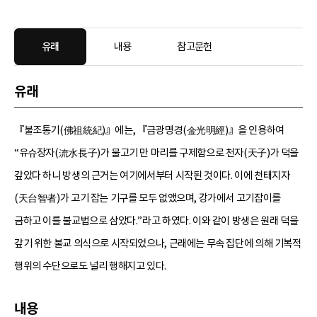
유래
내용
참고문헌
유래
『불조통기(佛祖統紀)』에는, 『금광명경(金光明經)』을 인용하여
“유슈장자(流水長子)가 물고기 만 마리를 구제함으로 천자(天子)가 덕을
갚았다 하니 방생의 근거는 여기에서부터 시작된 것이다. 이에 천태지자
(天台智者)가 고기 잡는 기구를 모두 없앴으며, 강가에서 고기잡이를
금하고 이를 불교법으로 삼았다.”라고 하였다. 이와 같이 방생은 원래 덕을
갚기 위한 불교 의식으로 시작되었으나, 근래에는 무속 집단에 의해 기복적
행위의 수단으로도 널리 행해지고 있다.
내용