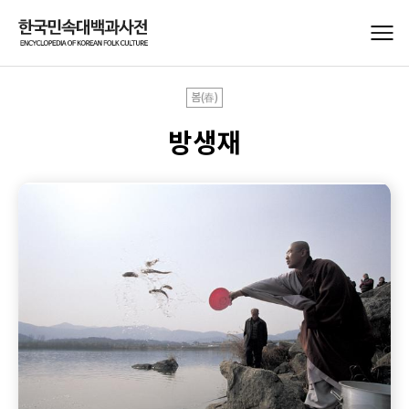
봄(春)
방생재