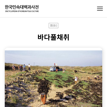
봄(春)
바다풀채취