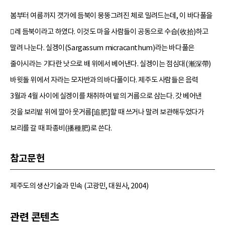
봄부터 여름까지 갯가에 듬북이 뭉뚱그려진 체로 밀려드는데, 이 바다풀을
레 듬북이라고 하였다. 이것도 마을 사람들이 공동으로 수습(收拾)하고
말려 나눈다. 실겡이(Sargassum micracanthum)라는 바다풀은
줄아시라는 기다란 낫으로 배 위에서 베어낸다. 실겡이는 점심대(漸深帶)
바윗돌 위에서 자라는 모자반과의 바다풀이다. 제주도 사람들은 음력
3월과 4월 사이에 실겡이를 채취하여 밭의 거름으로 삼는다. 갓 베어낸
것을 보리밭 위에 깔아 웃거름[追肥]할 때 쓰거나 말려 보관해두었다가
보리를 갈 때 파종비(播種肥)로 쓴다.
참고문헌
제주도의 생산기술과 민속 (고광민, 대원사, 2004)
관련 콘텐츠