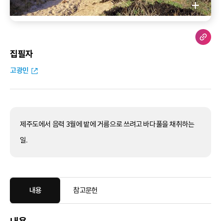
집필자
고광민
제주도에서 음력 3월에 밭에 거름으로 쓰려고 바다풀을 채취하는
일.
내용
참고문헌