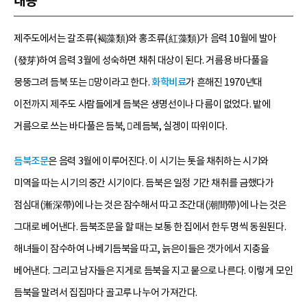
내용
제주도에서는 갈조류(褐藻類)와 홍조류(紅藻類)가 음력 10월에 발아
(發芽)하여 음력 3월에 성숙하면 채취 대상이 된다. 거름용 바다풀을
뭉뚱그려 듬북 또는 망이라고 한다.
화학비료
가 흔해진 1970년대
이전까지 제주도 사람들에게 듬북은 생명선이나 다름이 없었다. 밭에
거름으로 쓰는 바다풀은 듬북, 레듬북, 실겡이 따위이다.
듬북조문
은 음력 3월에 이루어진다. 이 시기는 톳을 채취하는 시기와
미역을 따는 시기의 중간 시기이다. 듬북은 일정 기간 채취를 금했다가
점심대(漸深帶)에 나는 것은 잠수해서 따고 조간대(潮間帶)에 나는 것은
그대로 베어낸다. 듬북조문을 할 때는 보통 한 집에서 한두 명씩 동원된다.
해녀들이 잠수하여 나베기듬북을 따고, 늙은이들은 갯가에서 지충을
베어낸다. 그리고 남자들은 지게로 듬북을 지고 뭍으로 나른다. 이렇게 모인
듬북을 말려서 집집마다 골고루 나누어 가져간다.