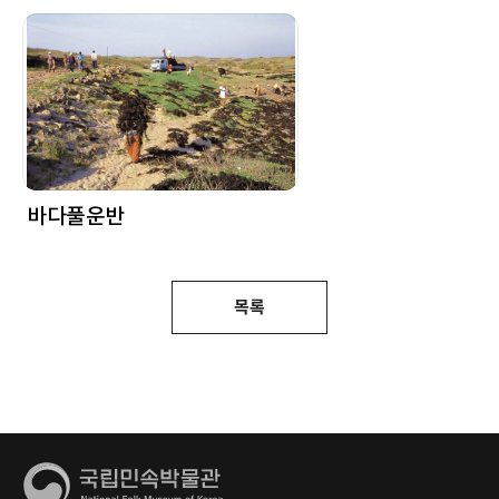
바다풀운반
목록