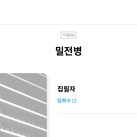
가을(秋)
밀전병
집필자
임희수