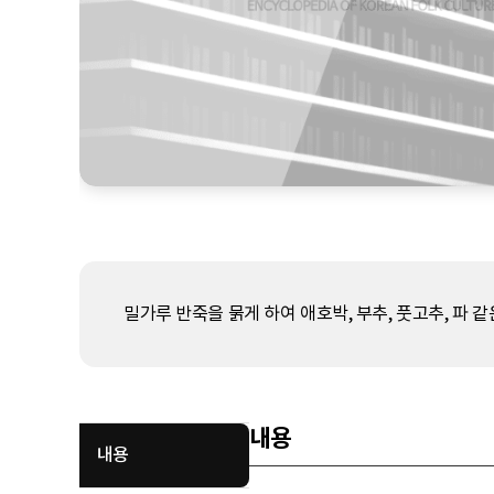
밀가루 반죽을 묽게 하여 애호박, 부추, 풋고추, 파 
내용
내용