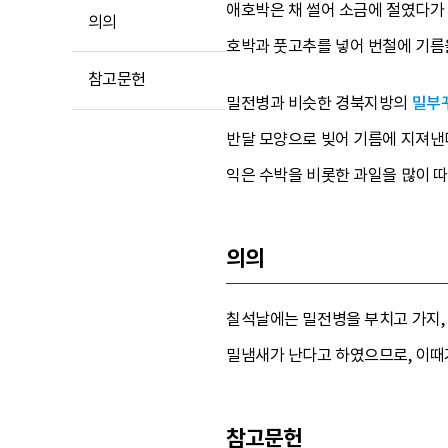
애호박은 채 썰어 소금에 절였다가 
의의
호박과 풋고추를 넣어 번철에 기름을
참고문헌
밀전병과 비슷한 경북지방의
밀부
반달 모양으로 빚어 기름에 지져낸다
익은 수박을 비롯한 과일을 많이 따
의의
칠석날에는 밀전병을 부치고 가지, 
밀냄새가 난다고 하였으므로, 이때
참고문헌