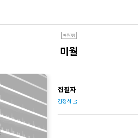
여름(夏)
미월
집필자
김정석