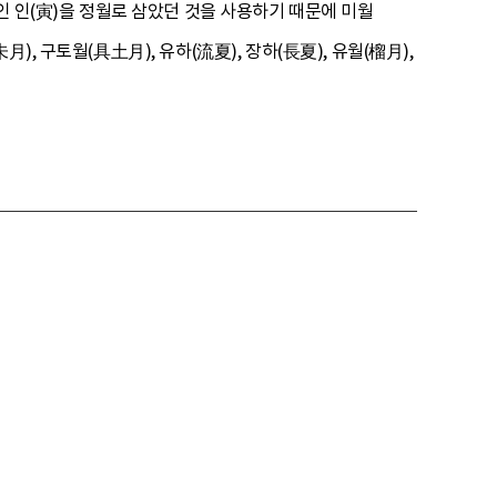
인 인(寅)을 정월로 삼았던 것을 사용하기 때문에 미월
, 구토월(具土月), 유하(流夏), 장하(長夏), 유월(榴月),