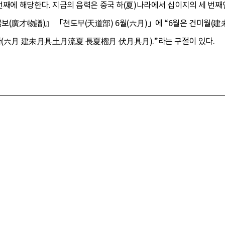
 번째에 해당한다. 지금의 음력은 중국 하(夏)나라에서 십이지의 세 번째
보(廣才物譜)』 「천도부(天道部) 6월(六月)」에 “6월은 건미월(建未月)
한다(六月 建未月具土月流夏 長夏榴月 伏月具月).”라는 구절이 있다.