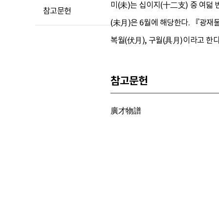
미(未)는 십이지(十二支) 중 여덟
참고문헌
(未月)은 6월에 해당한다. 『광재물
복월(伏月), 구월(具月)이라고 
참고문헌
廣才物譜