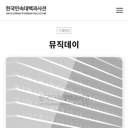
가을(秋)
뮤직데이