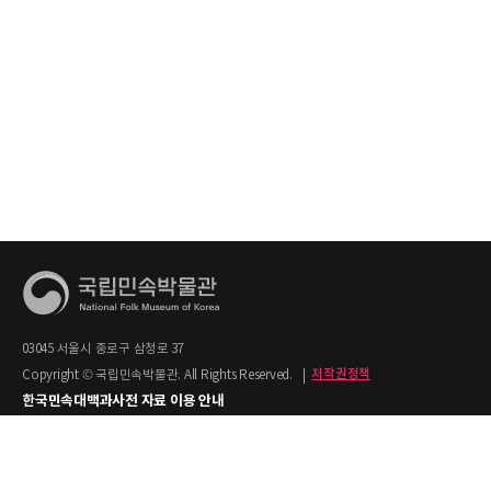
03045 서울시 종로구 삼청로 37
Copyright © 국립민속박물관. All Rights Reserved.
|
저작권정책
한국민속대백과사전 자료 이용 안내
1. 한국민속대백과사전의 텍스트는 공공누리 제2유형(출처명시+상업적 이용금지)을
적용합니다.