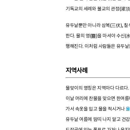
기독교의 세례와 불교의 관정(灌頂)
유두날뿐만 아니라 삼복(三伏), 칠
한다. 물의 영(靈)을 마셔야 수신(
행해진다. 이처럼 사람들은 유두날
지역사례
물맞이의 명칭은 지역마다 다르다. 
이날 머리에 찬물을 맞으면 한여름에
가서 속옷을 입고 물을 적시거나
울
유두날 여름에 땀띠 나지 말고 건강
도장골에 있는 폭포로 가거나 육지