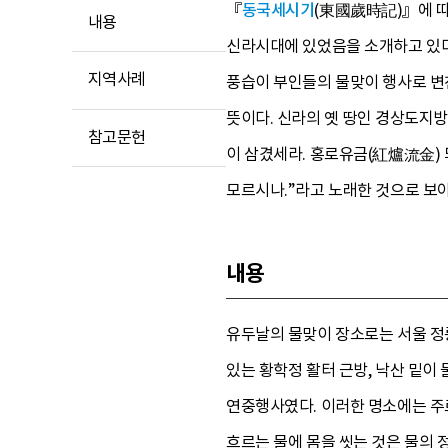
『
동국세시기
(東國歲時記)』에 따
내용
신라시대에 있었음을 소개하고 있다
지역사례
풍습이 부인들의 물맞이 행사로 변천
뜻이다. 신라의 옛 땅인 경상도지방
참고문헌
이 삼겼세라. 홍로유금(紅爐流金) 
모르시나.”라고 노래한 것으로 보
내용
유두날의 물맞이 장소로는 서울 정릉
있는 황학정 활터 근방, 낙산 밑이
연중행사였다. 이러한 명소에는 주
흐르는 물에 몸을 씻는 것은 물의 