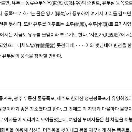
르면, 유두는 동류수두목욕(東流水頭沐浴)의 준말로, 유두날 동쪽으로
. 동쪽으로 흐르는 물은 양기(陽氣)가 풍부하여 여기서 머리를 감으면
된 듯하다. 또한 유두를 이두로는 소두(梳頭), 수두(水頭)로 표기하였는
에서는 지금도 유두를 물맞이라 부르기도 한다. ‘사친가(思親歌)’에서
되었으니 나체노발(裸體露髮) 못견디네. …… 어와 벗님네야 빈천을 한
아 유두날의 풍속을 짐작할 만하다.
계곡, 광주 무등산 물통폭포, 제주도 한라산 성판봉폭포가 유명하였다.
 물맞이하기 좋은 장소였다고 한다. 그 밖에도 각 지방과 마을마다 물
로 여자들이 끼리끼리 모여들었는데, 여염집 부녀자들은 흰 차일을 쳐놓
정화력을 이용해 심신의 더러움을 씻어내고 몸을 깨끗하게 하는 행위로,