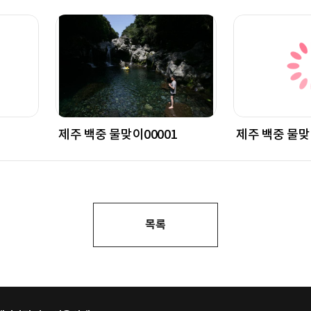
제주 백중 물맞이00001
제주 백중 물맞
목록