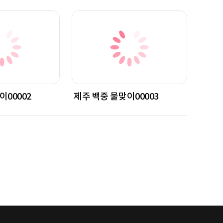
이00002
제주 백중 물맞이00003
제주 