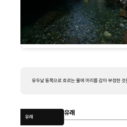
유두날 동쪽으로 흐르는 물에 머리를 감아 부정한 것을
유래
유래