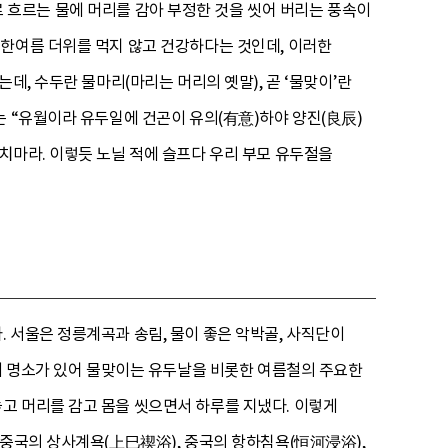
 흐르는 물에 머리를 감아 부정한 것을 씻어 버리는 풍속이
 한여름 더위를 먹지 않고 건강하다는 것인데, 이러한
데, 수두란 물마리(마리는 머리의 옛말), 곧 ‘물맞이’란
는 “유월이라 유두일에 건곤이 유의(有意)하야 양진(良辰)
치마라. 이렇듯 노닐 적에 슬프다 우리 부모 유두절을
 서울은 정릉계곡과 송림, 물이 좋은 악박골, 사직단이
맞이 명소가 있어 물맞이는 유두날을 비롯한 여름철의 주요한
고 머리를 감고 몸을 씻으면서 하루를 지냈다. 이렇게
 중국의 상사계욕(上巳禊浴), 중국의 항하침욕(恒河浸浴),