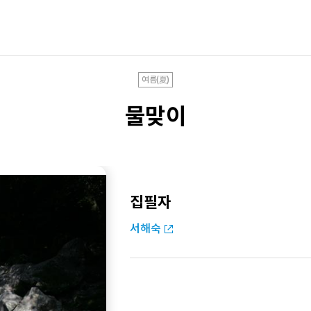
여름(夏)
물맞이
집필자
서해숙