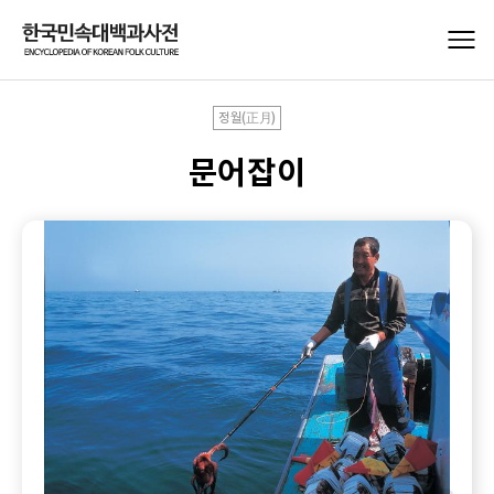
정월(正月)
문어잡이