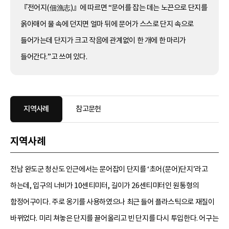
『전어지(佃漁志)』에 따르면 “문어를 잡는 데는 노끈으로 단지를
옭아매어 물 속에 던지면 얼마 뒤에 문어가 스스로 단지 속으로
들어가는데 단지가 크고 작음에 관계없이 한 개에 한 마리가
들어간다.”고 쓰여 있다.
지역사례
참고문헌
지역사례
전남 완도군 청산도 인근에서는 문어잡이 단지를 ‘초어(문어)단지’라고
하는데, 입구의 너비가 10센티미터, 길이가 26센티미터인 원통형의
함정어구이다. 주로 옹기를 사용하였으나 최근 들어 플라스틱으로 재질이
바뀌었다. 미리 쳐놓은 단지를 끌어올리고 빈 단지를 다시 투입한다. 어구는