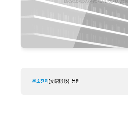
문소전제
(文昭殿祭): 봄편