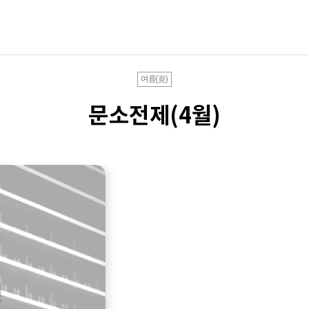
여름(夏)
문소전제(4월)