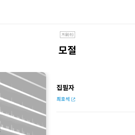
겨울(冬)
모절
집필자
최호석