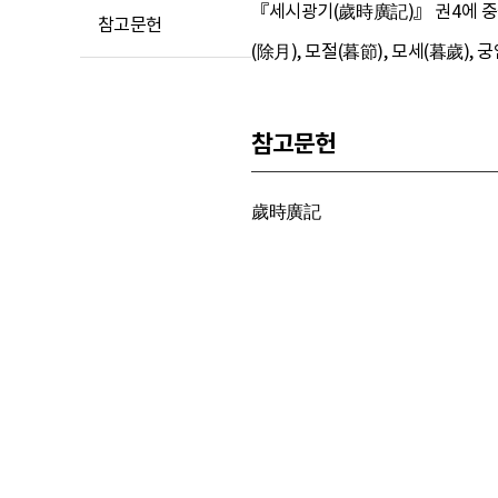
『세시광기(歲時廣記)』 권4에 중국 
참고문헌
(除月), 모절(暮節), 모세(暮歲)
참고문헌
歲時廣記