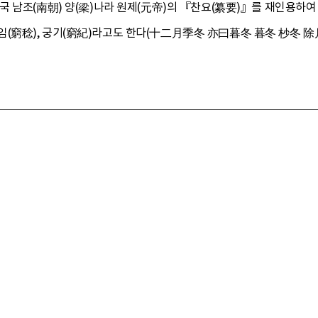
남조(南朝) 양(梁)나라 원제(元帝)의 『찬요(纂要)』를 재인용하여 “1
, 궁임(窮稔), 궁기(窮紀)라고도 한다(十二月季冬 亦曰暮冬 暮冬 杪冬 除