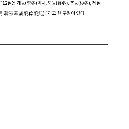
2월은 계동(季冬)이니, 모동(暮冬), 초동(杪冬), 제월
月 暮節 暮歲 窮稔 窮紀).”라고 한 구절이 있다.