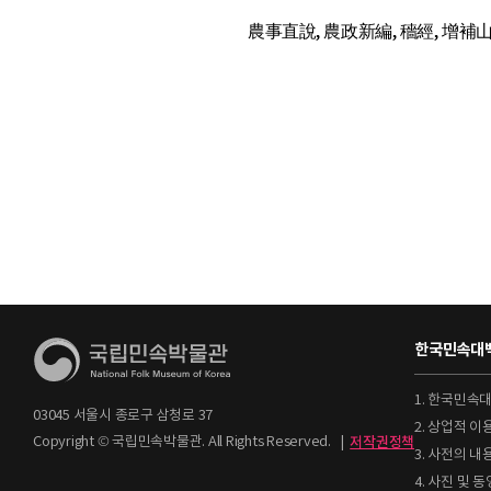
農事直說, 農政新編, 穡經, 增補山
한국민속대백
1. 한국민속
03045 서울시 종로구 삼청로 37
2. 상업적 
Copyright © 국립민속박물관. All Rights Reserved.
|
저작권정책
3. 사전의 내
4. 사진 및