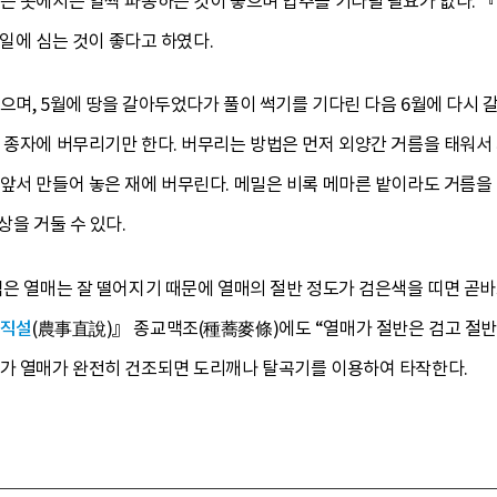
는 곳에서는 일찍 파종하는 것이 좋으며 입추를 기다릴 필요가 없다. 『
계미일에 심는 것이 좋다고 하였다.
며, 5월에 땅을 갈아두었다가 풀이 썩기를 기다린 다음 6월에 다시 갈고 
 종자에 버무리기만 한다. 버무리는 방법은 먼저 외양간 거름을 태워서
앞서 만들어 놓은 재에 버무린다. 메밀은 비록 메마른 밭이라도 거름을
상을 거둘 수 있다.
익은 열매는 잘 떨어지기 때문에 열매의 절반 정도가 검은색을 띠면 곧바
직설
(農事直說)』 종교맥조(種蕎麥條)에도 “열매가 절반은 검고 절반이
다가 열매가 완전히 건조되면 도리깨나 탈곡기를 이용하여 타작한다.