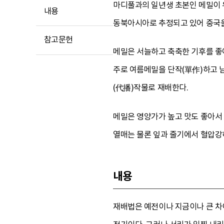
마디풀과의 일년생 초본인 메밀이 
내용
동북아시아로 추정되고 있어 중국을
참고문헌
메밀은 서늘하고 축축한 기후를 좋
주로 여름메밀을 단작(單作)하고 남
(代播)작물로 재배한다.
메밀은 영양가가 높고 맛도 좋아서 
열매는 물론 잎과 줄기에서 혈압강하
내용
재배법은 예전이나 지금이나 큰 차이가