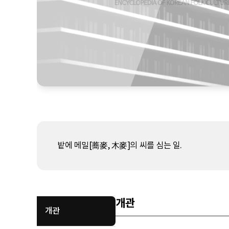
밭에 메밀[蕎麥, 木麥]의 씨를 심는 일.
개관
개관