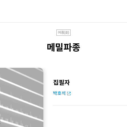
여름(夏)
메밀파종
집필자
박호석