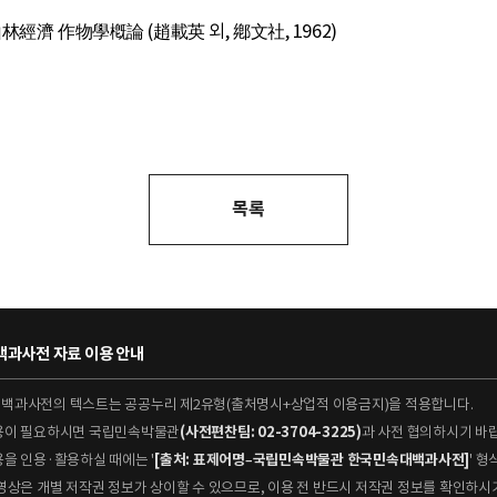
林經濟 作物學槪論 (趙載英 외, 鄕文社, 1962)
목록
과사전 자료 이용 안내
대백과사전의 텍스트는 공공누리 제2유형(출처명시+상업적 이용금지)을 적용합니다.
이용이 필요하시면 국립민속박물관
(사전편찬팀: 02-3704-3225)
과 사전 협의하시기 바
용을 인용·활용하실 때에는 '
[출처: 표제어명–국립민속박물관 한국민속대백과사전]
' 
 동영상은 개별 저작권 정보가 상이할 수 있으므로, 이용 전 반드시 저작권 정보를 확인하시