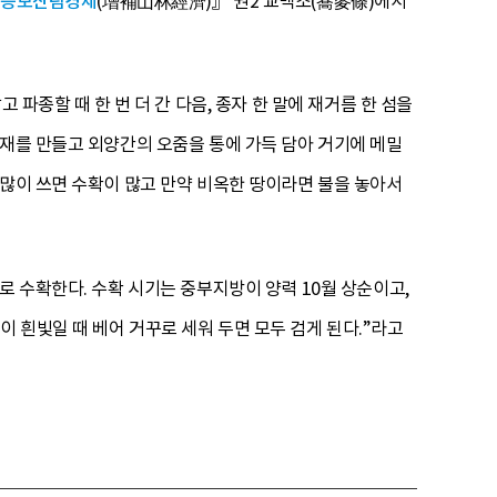
증보산림경제
(增補山林經濟)』 권2 교맥조(蕎麥條)에서
파종할 때 한 번 더 간 다음, 종자 한 말에 재거름 한 섬을
 재를 만들고 외양간의 오줌을 통에 가득 담아 거기에 메밀
 많이 쓰면 수확이 많고 만약 비옥한 땅이라면 불을 놓아서
로 수확한다. 수확 시기는 중부지방이 양력 10월 상순이고,
 흰빛일 때 베어 거꾸로 세워 두면 모두 검게 된다.”라고