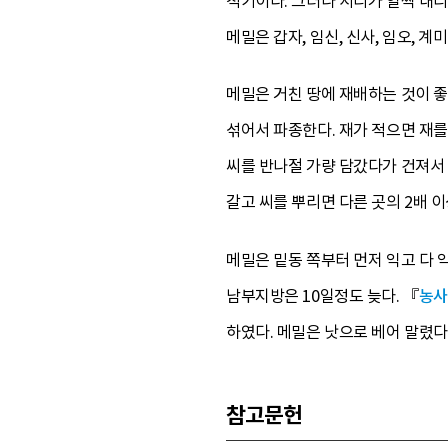
적기이다. 그러나 서리가 일찍 내리
메밀은 갑자, 임신, 신사, 임오, 
메밀은 거친 땅에 재배하는 것이 좋으
섞어서 파종한다. 재가 적으면 재를
씨를 반나절 가량 담갔다가 건져서 
갈고 씨를 뿌리면 다른 곳의 2배 이
메밀은 밑동 쪽부터 먼저 익고 다 
남부지방은 10일정도 늦다. 『
농사
하였다. 메밀은 낫으로 베어 말렸
참고문헌