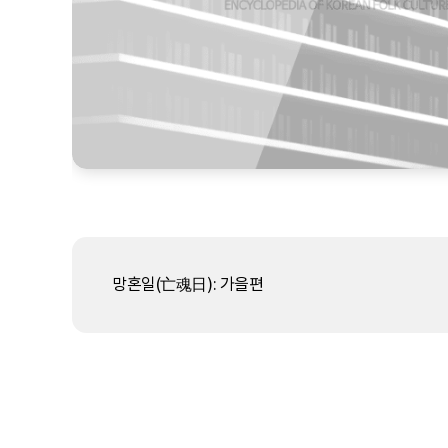
망혼일(亡魂日): 가을편