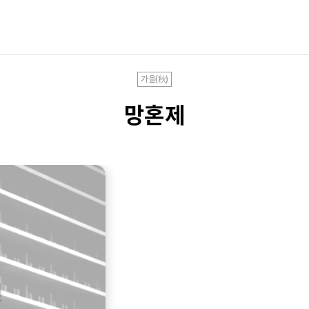
가을(秋)
망혼제