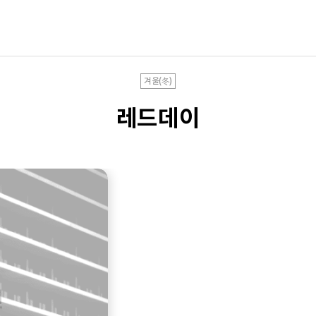
겨울(冬)
레드데이