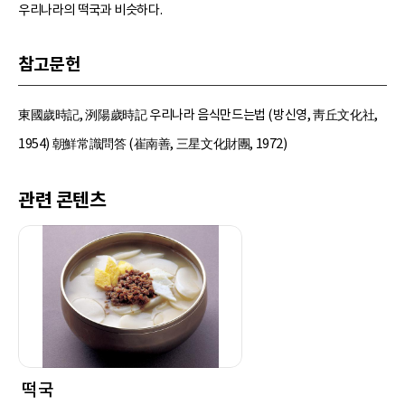
우리나라의 떡국과 비슷하다.
참고문헌
東國歲時記, 洌陽歲時記 우리나라 음식만드는법 (방신영, 靑丘文化社,
1954) 朝鮮常識問答 (崔南善, 三星文化財團, 1972)
관련 콘텐츠
떡국