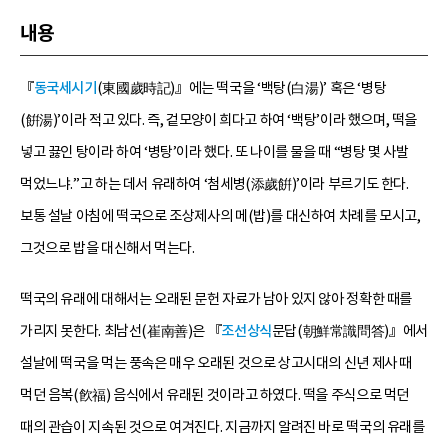
내용
『
동국세시기
(東國歲時記)』에는 떡국을 ‘백탕(白湯)’ 혹은 ‘병탕
(餠湯)’이라 적고 있다. 즉, 겉모양이 희다고 하여 ‘백탕’이라 했으며, 떡을
넣고 끓인 탕이라 하여 ‘병탕’이라 했다. 또 나이를 물을 때 “병탕 몇 사발
먹었느냐.”고 하는 데서 유래하여 ‘첨세병(添歲餠)’이라 부르기도 한다.
보통 설날 아침에 떡국으로 조상제사의 메(밥)를 대신하여 차례를 모시고,
그것으로 밥을 대신해서 먹는다.
떡국의 유래에 대해서는 오래된 문헌 자료가 남아 있지 않아 정확한 때를
가리지 못한다. 최남선(崔南善)은 『
조선상식
문답(朝鮮常識問答)』에서
설날에 떡국을 먹는 풍속은 매우 오래된 것으로 상고시대의 신년 제사 때
먹던 음복(飮福) 음식에서 유래된 것이라고 하였다. 떡을 주식으로 먹던
때의 관습이 지속된 것으로 여겨진다. 지금까지 알려진 바로 떡국의 유래를