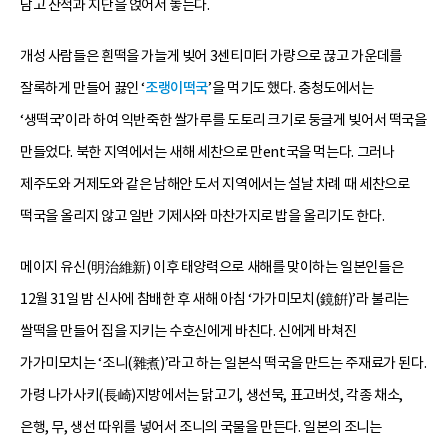
담고 산적과 지단을 얹어서 놓는다.
개성 사람들은 흰떡을 가늘게 빚어 3센티미터 가량으로 끊고 가운데를
잘록하게 만들어 끓인 ‘
조랭이떡국
’을 먹기도 했다. 충청도에서는
‘생떡국’이라 하여 익반죽한 쌀가루를 도토리 크기로 둥글게 빚어서 떡국을
만들었다. 북한 지역에서는 새해 세찬으로 만ent국을 먹는다. 그러나
제주도와 거제도와 같은 남해안 도서 지역에서는 설날 차례 때 세찬으로
떡국을 올리지 않고 일반 기제사와 마찬가지로 밥을 올리기도 한다.
메이지 유신(明治維新) 이후 태양력으로 새해를 맞이하는 일본인들은
12월 31일 밤 신사에 참배한 후 새해 아침 ‘가가미모치(鏡餠)’라 불리는
쌀떡을 만들어 집을 지키는 수호신에게 바친다. 신에게 바쳐진
가가미모치는 ‘조니(雜煮)’라고 하는 일본식 떡국을 만드는 주재료가 된다.
가령 나가사키(長崎)지방에서는 닭고기, 생선묵, 표고버섯, 각종 채소,
은행, 무, 생선 따위를 넣어서 조니의 국물을 만든다. 일본의 조니는