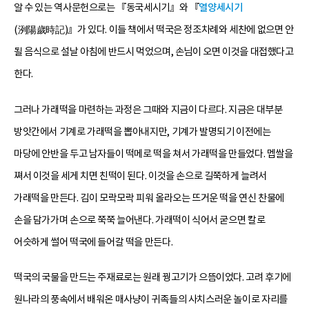
알 수 있는 역사문헌으로는 『동국세시기』와 『
열양세시기
(洌陽歲時記)』가 있다. 이들 책에서 떡국은 정조차례와 세찬에 없으면 안
될 음식으로 설날 아침에 반드시 먹었으며, 손님이 오면 이것을 대접했다고
한다.
그러나 가래떡을 마련하는 과정은 그때와 지금이 다르다. 지금은 대부분
방앗간에서 기계로 가래떡을 뽑아내지만, 기계가 발명되기 이전에는
마당에 안반을 두고 남자들이 떡메로 떡을 쳐서 가래떡을 만들었다. 멥쌀을
쪄서 이것을 세게 치면 친떡이 된다. 이것을 손으로 길쭉하게 늘려서
가래떡을 만든다. 김이 모락모락 피워 올라오는 뜨거운 떡을 연신 찬물에
손을 담가가며 손으로 쭉쭉 늘어낸다. 가래떡이 식어서 굳으면 칼로
어슷하게 썰어 떡국에 들어갈 떡을 만든다.
떡국의 국물을 만드는 주재료로는 원래 꿩고기가 으뜸이었다. 고려 후기에
원나라의 풍속에서 배워온 매사냥이 귀족들의 사치스러운 놀이로 자리를