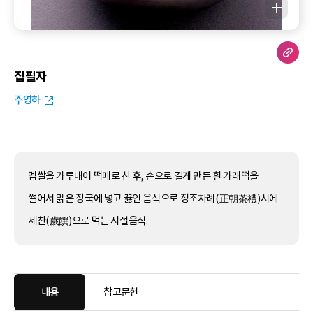
집필자
주영하
멥쌀을 가루내어 떡메로 친 후, 손으로 길게 만든 흰 가래떡을
썰어서 맑은 장국에 넣고 끓인 음식으로 정조차례(正朝茶禮)시에
세찬(歲饌)으로 먹는 시절음식.
내용
참고문헌