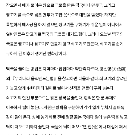
잡으면서 매가 물어온 꿩으로 국물을 만든 떡국이나 만둣국 그리고
꿩고기를 속으로 넣은 만두가 고급 음식으로 대접을 받았다. 하지만
특별하게 매사냥을 하지 않으면 꿩고기를 구하기가 쉬운 일이 아니어서
일반인들은 닭고기로 떡국의 국물을 내기도 했다. 그러나 오늘날 떡국의
국물은 꿩고기나 닭고기로 만들지 않고 쇠고기로 만든다. 쇠고기를 쉽게
구하게 된 이후에 생겨난 변화상이다.
떡국을 끓이는 방법은 지역마다 집집마다 약간씩 다르다. 방신영(方信榮)
의 『우리나라 음식만드는법』을 참고하면 다음과 같다. 쇠고기의 살로만
가늘고 얇게 4센티미터 길이로 썰어서 산적을 만들어 구워 놓는다.
쇠고기의 질긴 부분으로는 맑은 장국을 끓인다. 흰떡은 한 푼 두께로
어슷하게 썰어 놓는다. 계란은 황백을 구분하여 각각 얇게 부쳐서 골패쪽
같이 썰어 둔다. 상에 놓기 바로 전에 펄펄 끓는 국에다 썰어 놓은 떡을 넣고
떡이 떠오르기까지 끓인다. 국물에 떡이 떠오르면 합(盒)이나 대접에 퍼서