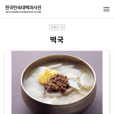
정월(正月)
떡국