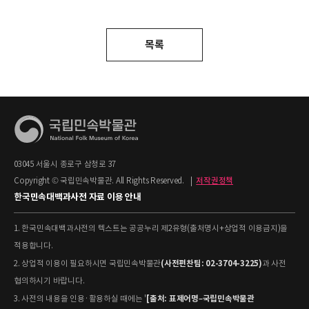
목록
03045 서울시 종로구 삼청로 37
Copyright © 국립민속박물관. All Rights Reserved.
|
저작권정책
한국민속대백과사전 자료 이용 안내
1. 한국민속대백과사전의 텍스트는 공공누리 제2유형(출처명시+상업적 이용금지)을
적용합니다.
(사전편찬팀: 02-3704-3225)
2. 상업적 이용이 필요하시면 국립민속박물관
과 사전
협의하시기 바랍니다.
[출처: 표제어명–국립민속박물관
3. 사전의 내용을 인용·활용하실 때에는 '