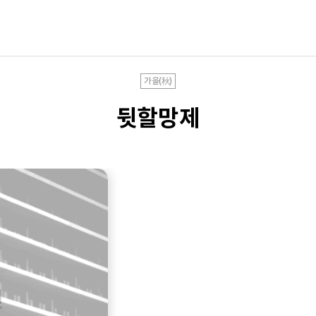
가을(秋)
뒷할망제