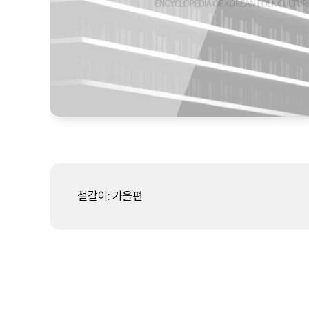
철갈이: 가을편