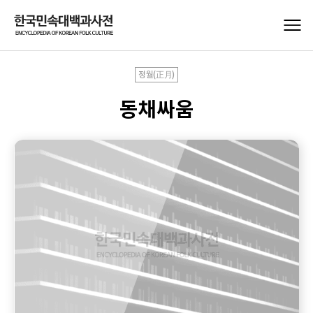
정월(正月)
동채싸움