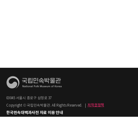
03045 서울시 종로구 삼청로 37
Copyright © 국립민속박물관. All Rights Reserved.
|
저작권정책
한국민속대백과사전 자료 이용 안내
1. 한국민속대백과사전의 텍스트는 공공누리 제2유형(출처명시+상업적 이용금지)을
적용합니다.