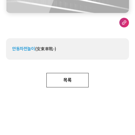
안동차전놀이
(安東車戰-)
목록